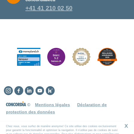
+41 41 210 02 50
Instagram
Facebook
Linkedin
YouTube
Kununu
©
Mentions légales
Déclaration de
protection des données
X
Chez nous, vous surfez de manière anonyme! Ce site utilise des cookies exclusivement
pour garantir la fonctionnalité et optimiser la navigation. Il n’utilise pas de cookies de suivi