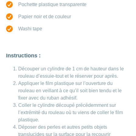
Carrières
Pochette plastique transparente
et
Des
offres
Afficher
Papier noir et de couleur
questions?
d’emploi
ou
masquer
Apprentissage
la
Washi tape
Psychologie
chez
rubrique
CONCORDIA
Alimentation
Tes
Fitness
avantages
Instructions :
chez
CONCORDIA
Découper un cylindre de 1 cm de hauteur dans le
rouleau d’essuie-tout et le réserver pour après.
Appliquer le film plastique sur l’ouverture du
rouleau en veillant à ce qu’il soit bien tendu et le
fixer avec du ruban adhésif.
Coller le cylindre découpé précédemment sur
l’extrémité du rouleau où tu viens de coller le film
plastique.
Déposer des perles et autres petits objets
translucides sur la surface pour la recouvrir