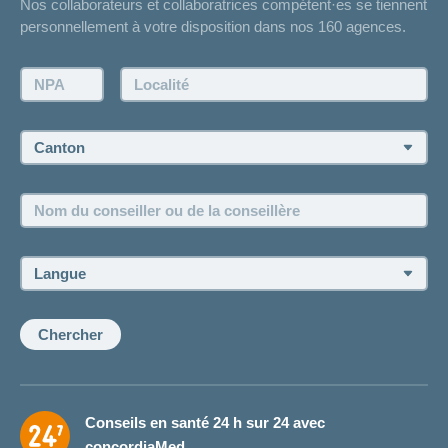
Nos collaborateurs et collaboratrices compétent·es se tiennent
Bulletin d'accident
personnellement à votre disposition dans nos 160 agences.
Contact
Demande d'offre
NPA:
Localité:
Demander à l'agence de vous rappeler
Prise de rendez-vous
Canton:
Emplois et carrière
Nom
Postes vacants
du
conseiller
ou
Langue:
de
la
conseillère:
Chercher
Conseils en santé 24 h sur 24 avec
concordiaMed