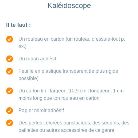
de
modèle
des
de
chez
Kaléidoscope
d’assurance
chutes
Conci
primes
Sponsoring
CONCORDIA
Afficher
Modification
Renseignements
ou
Décompte
de
masquer
sur
Demande
de
Travailler
Il te faut :
la
la
la
Afficher
de
prestations
Blog
rubrique
chez
fréquence
ou
médecine
sponsoring
et
de
masquer
de
CONCORDIA
complémentaire
Un rouleau en carton (un rouleau d’essuie-tout p.
contrôle
la
paiement
Conci
des
Renseignements
ex.)
rubrique
Postes
factures
Paiement
sur
Contact
Afficher
vacants
par
les
Du ruban adhésif
ou
recouvrement
vaccinations
Pourquoi
Conci-
masquer
Feedback
direct
Médias
travailler
la
Feuille en plastique transparent (le plus rigide
Renseignements
Creative
(LSV+)
rubrique
chez
médicaux
possible)
ou
nous
avant
Debit
Fournisseurs
Afficher
de
Astuces
Direct
>
Du carton fin : largeur : 10,5 cm | longueur : 1 cm
et
ou
partir
pour
masquer
fournisseuses
moins long que ton rouleau en carton
en
Afficher
ta
la
de
voyage
candidature
rubrique
tous
prestations
Papier miroir adhésif
L'équipe
les
des
Des perles colorées translucides, des sequins, des
Tarif
ressources
590
articles
paillettes ou autres accessoires de ce genre
humaines