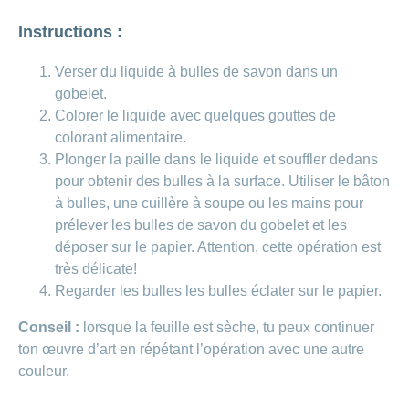
Carrières
et
Instructions :
Des
offres
Afficher
questions?
d’emploi
ou
masquer
Verser du liquide à bulles de savon dans un
Apprentissage
la
Psychologie
gobelet.
chez
rubrique
CONCORDIA
Colorer le liquide avec quelques gouttes de
Alimentation
colorant alimentaire.
Tes
Fitness
avantages
Plonger la paille dans le liquide et souffler dedans
chez
pour obtenir des bulles à la surface. Utiliser le bâton
CONCORDIA
à bulles, une cuillère à soupe ou les mains pour
prélever les bulles de savon du gobelet et les
déposer sur le papier. Attention, cette opération est
très délicate!
Regarder les bulles les bulles éclater sur le papier.
Conseil :
lorsque la feuille est sèche, tu peux continuer
ton œuvre d’art en répétant l’opération avec une autre
couleur.