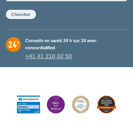
de
la
conseillère:
Chercher
Conseils en santé 24 h sur 24 avec
concordiaMed
+41 41 210 02 50