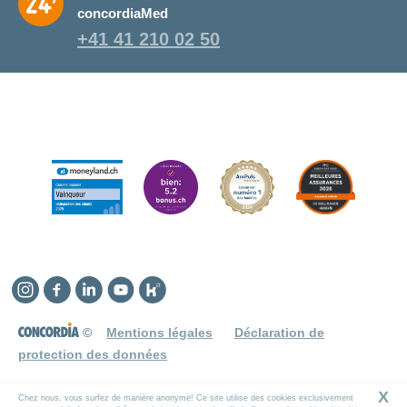
concordiaMed
+41 41 210 02 50
Instagram
Facebook
Linkedin
YouTube
Kununu
©
Mentions légales
Déclaration de
protection des données
X
Chez nous, vous surfez de manière anonyme! Ce site utilise des cookies exclusivement