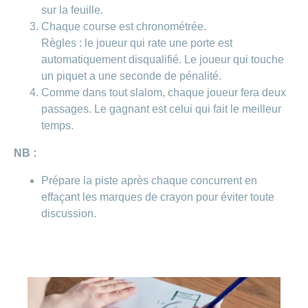
Carrières
sur la feuille.
et
Des
Chaque course est chronométrée.
offres
Afficher
questions?
d’emploi
ou
Règles : le joueur qui rate une porte est
masquer
automatiquement disqualifié. Le joueur qui touche
Apprentissage
la
Psychologie
chez
rubrique
un piquet a une seconde de pénalité.
CONCORDIA
Alimentation
Comme dans tout slalom, chaque joueur fera deux
Tes
Fitness
passages. Le gagnant est celui qui fait le meilleur
avantages
temps.
chez
CONCORDIA
NB :
Prépare la piste après chaque concurrent en
effaçant les marques de crayon pour éviter toute
discussion.