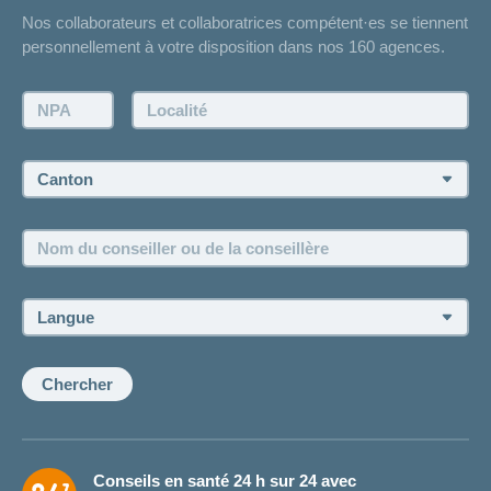
Nos collaborateurs et collaboratrices compétent·es se tiennent
Bulletin d'accident
personnellement à votre disposition dans nos 160 agences.
Contact
Demande d'offre
NPA:
Localité:
Demander à l'agence de vous rappeler
Prise de rendez-vous
Canton:
Emplois et carrière
Nom
Postes vacants
du
conseiller
ou
Langue:
de
la
conseillère:
Chercher
Conseils en santé 24 h sur 24 avec