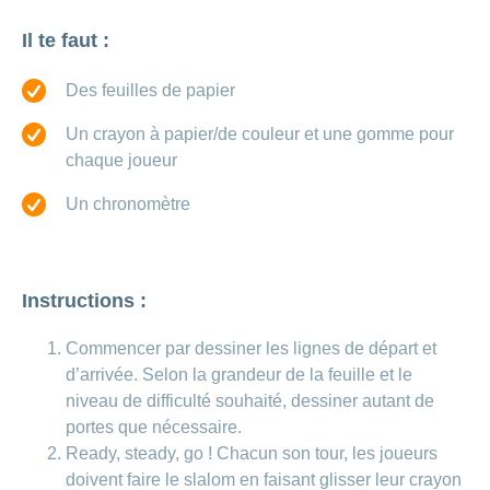
de
modèle
des
de
chez
d’assurance
chutes
Conci
primes
Sponsoring
CONCORDIA
Il te faut :
Afficher
Modification
Renseignements
ou
Décompte
de
masquer
sur
Demande
de
Travailler
Des feuilles de papier
la
la
la
Afficher
de
prestations
Blog
rubrique
chez
fréquence
ou
médecine
sponsoring
et
de
masquer
de
CONCORDIA
complémentaire
Un crayon à papier/de couleur et une gomme pour
contrôle
la
paiement
Conci
des
chaque joueur
Renseignements
rubrique
Postes
factures
Paiement
sur
Contact
Afficher
vacants
par
les
Un chronomètre
ou
recouvrement
vaccinations
Pourquoi
Conci-
masquer
Feedback
direct
Médias
travailler
la
Renseignements
Creative
(LSV+)
rubrique
chez
médicaux
ou
nous
avant
Instructions :
Debit
Fournisseurs
Afficher
de
Astuces
Direct
>
et
ou
partir
pour
masquer
fournisseuses
Commencer par dessiner les lignes de départ et
en
Afficher
ta
la
de
voyage
d’arrivée. Selon la grandeur de la feuille et le
candidature
rubrique
tous
prestations
niveau de difficulté souhaité, dessiner autant de
L'équipe
les
des
portes que nécessaire.
Tarif
ressources
Ready, steady, go ! Chacun son tour, les joueurs
590
articles
humaines
doivent faire le slalom en faisant glisser leur crayon