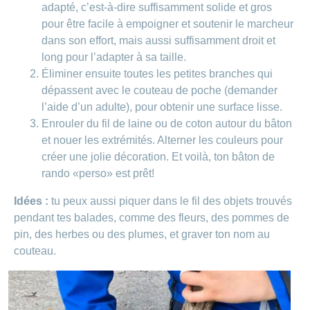
Carrières
adapté, c’est-à-dire suffisamment solide et gros
et
pour être facile à empoigner et soutenir le marcheur
Des
offres
Afficher
dans son effort, mais aussi suffisamment droit et
questions?
d’emploi
ou
masquer
long pour l’adapter à sa taille.
Apprentissage
la
Psychologie
chez
Éliminer ensuite toutes les petites branches qui
rubrique
CONCORDIA
Alimentation
dépassent avec le couteau de poche (demander
Tes
l’aide d’un adulte), pour obtenir une surface lisse.
Fitness
avantages
Enrouler du fil de laine ou de coton autour du bâton
chez
et nouer les extrémités. Alterner les couleurs pour
CONCORDIA
créer une jolie décoration. Et voilà, ton bâton de
rando «perso» est prêt!
Idées :
tu peux aussi piquer dans le fil des objets trouvés
pendant tes balades, comme des fleurs, des pommes de
pin, des herbes ou des plumes, et graver ton nom au
couteau.