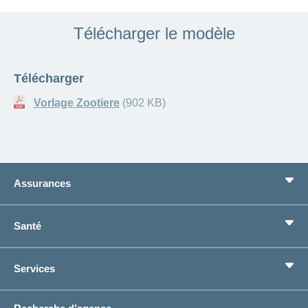
Télécharger le modèle
Télécharger
Vorlage Zootiere
(902 KB)
Assurances
Assurance de base
Santé
Assurances complémentaires
Prévoyance
concordiaMed
Services
Je cherche une assurance pour...
Boussole santé
Situations de vie
Changement d’adresse