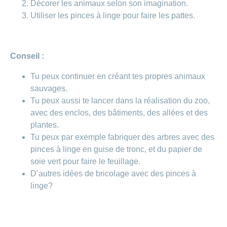
Carrières
Décorer les animaux selon son imagination.
et
Utiliser les pinces à linge pour faire les pattes.
Des
offres
Afficher
questions?
d’emploi
ou
masquer
Apprentissage
la
Psychologie
chez
rubrique
Conseil :
CONCORDIA
Alimentation
Tu peux continuer en créant tes propres animaux
Tes
Fitness
avantages
sauvages.
chez
Tu peux aussi te lancer dans la réalisation du zoo,
CONCORDIA
avec des enclos, des bâtiments, des allées et des
plantes.
Tu peux par exemple fabriquer des arbres avec des
pinces à linge en guise de tronc, et du papier de
soie vert pour faire le feuillage.
D’autres idées de bricolage avec des pinces à
linge?