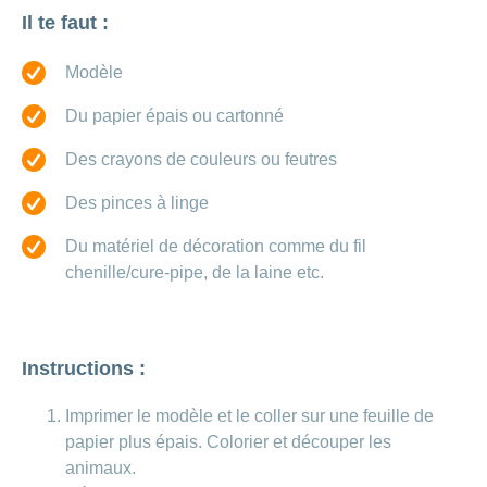
de
modèle
des
de
chez
Il te faut :
d’assurance
chutes
Conci
primes
Sponsoring
CONCORDIA
Afficher
Modification
Renseignements
ou
Décompte
de
Modèle
masquer
sur
Demande
de
Travailler
la
la
la
Afficher
de
prestations
Blog
rubrique
chez
fréquence
ou
médecine
sponsoring
Du papier épais ou cartonné
et
de
masquer
de
CONCORDIA
complémentaire
contrôle
la
paiement
Conci
des
Des crayons de couleurs ou feutres
Renseignements
rubrique
Postes
factures
Paiement
sur
Contact
Afficher
vacants
par
les
Des pinces à linge
ou
recouvrement
vaccinations
Pourquoi
Conci-
masquer
Feedback
direct
Médias
travailler
Du matériel de décoration comme du fil
la
Renseignements
Creative
(LSV+)
rubrique
chez
médicaux
chenille/cure-pipe, de la laine etc.
ou
nous
avant
Debit
Fournisseurs
Afficher
de
Astuces
Direct
>
et
ou
partir
pour
masquer
fournisseuses
en
Afficher
ta
la
de
Instructions :
voyage
candidature
rubrique
tous
prestations
L'équipe
Imprimer le modèle et le coller sur une feuille de
les
des
Tarif
papier plus épais. Colorier et découper les
ressources
590
articles
humaines
animaux.