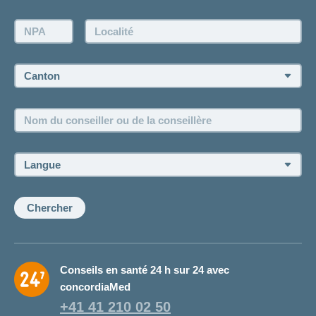
Demande d'offre
NPA:
Localité:
Demander à l'agence de vous rappeler
Prise de rendez-vous
Canton:
Emplois et carrière
Nom
Postes vacants
du
conseiller
ou
Langue:
de
la
conseillère:
Chercher
Conseils en santé 24 h sur 24 avec
concordiaMed
+41 41 210 02 50