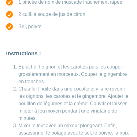
Carrières
1 pincée de noix de muscade fraîchement râpée
et
Des
offres
Afficher
2 cuill. à soupe de jus de citron
questions?
d’emploi
ou
masquer
Sel, poivre
Apprentissage
la
Psychologie
chez
rubrique
CONCORDIA
Alimentation
Tes
Fitness
avantages
Instructions :
chez
CONCORDIA
Éplucher l’oignon et les carottes puis les couper
grossièrement en morceaux. Couper le gingembre
en tranches.
Chauffer l'huile dans une cocotte et y faire revenir
les oignons, les carottes et le gingembre. Ajouter le
bouillon de légumes et la crème. Couvrir et laisser
mijoter à feu moyen pendant une vingtaine de
minutes.
Mixer le tout avec un mixeur plongeant. Enfin,
assaisonner le potage avec le sel, le poivre, la noix