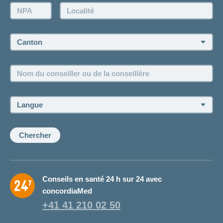
Demande d'offre
NPA:
Localité:
Demander à l'agence de vous rappeler
Prise de rendez-vous
Canton:
Emplois et carrière
Nom
Postes vacants
du
conseiller
ou
Langue:
de
la
conseillère:
Chercher
Conseils en santé 24 h sur 24 avec
concordiaMed
+41 41 210 02 50