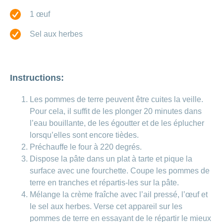
Carrières
et
1 œuf
Des
offres
Afficher
questions?
d’emploi
ou
Sel aux herbes
masquer
Apprentissage
la
Psychologie
chez
rubrique
CONCORDIA
Alimentation
Tes
Instructions:
Fitness
avantages
chez
Les pommes de terre peuvent être cuites la veille.
CONCORDIA
Pour cela, il suffit de les plonger 20 minutes dans
l’eau bouillante, de les égoutter et de les éplucher
lorsqu’elles sont encore tièdes.
Préchauffe le four à 220 degrés.
Dispose la pâte dans un plat à tarte et pique la
surface avec une fourchette. Coupe les pommes de
terre en tranches et répartis-les sur la pâte.
Mélange la crème fraîche avec l’ail pressé, l’œuf et
le sel aux herbes. Verse cet appareil sur les
pommes de terre en essayant de le répartir le mieux