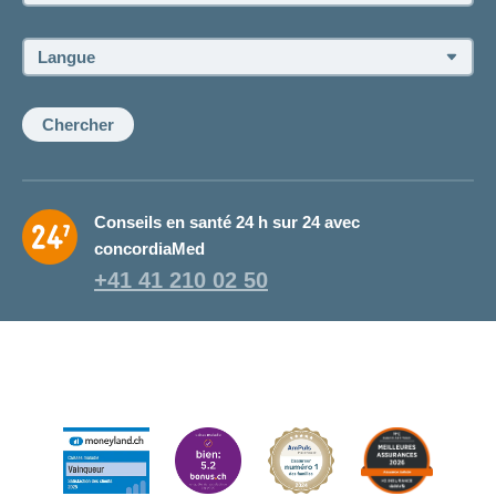
du
conseiller
ou
Langue:
de
la
conseillère:
Chercher
Conseils en santé 24 h sur 24 avec
concordiaMed
+41 41 210 02 50