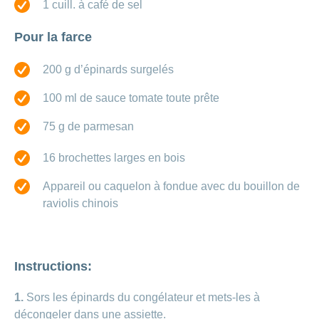
Carrières
1 cuill. à café de sel
et
Des
offres
Afficher
Pour la farce
questions?
d’emploi
ou
masquer
Apprentissage
la
200 g d’épinards surgelés
Psychologie
chez
rubrique
CONCORDIA
Alimentation
100 ml de sauce tomate toute prête
Tes
Fitness
avantages
75 g de parmesan
chez
CONCORDIA
16 brochettes larges en bois
Appareil ou caquelon à fondue avec du bouillon de
raviolis chinois
Instructions:
1.
Sors les épinards du congélateur et mets-les à
décongeler dans une assiette.