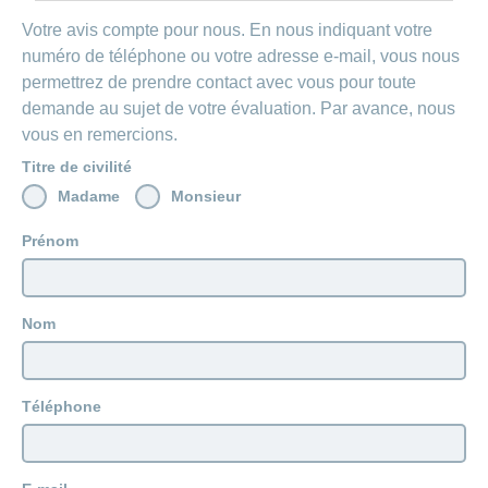
Carrières
et
Votre avis compte pour nous. En nous indiquant votre
Des
offres
Afficher
numéro de téléphone ou votre adresse e-mail, vous nous
questions?
d’emploi
ou
permettrez de prendre contact avec vous pour toute
masquer
Apprentissage
la
demande au sujet de votre évaluation. Par avance, nous
Psychologie
chez
rubrique
vous en remercions.
CONCORDIA
Alimentation
Tes
Titre de civilité
Fitness
avantages
Madame
Monsieur
chez
CONCORDIA
Prénom
Nom
Téléphone