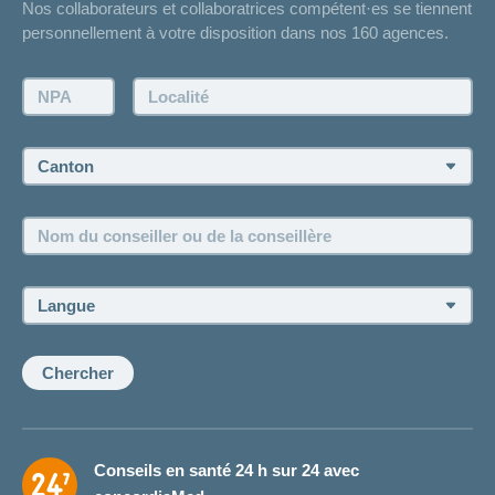
Nos collaborateurs et collaboratrices compétent·es se tiennent
Bulletin d'accident
personnellement à votre disposition dans nos 160 agences.
Contact
Demande d'offre
NPA:
Localité:
Demander à l'agence de vous rappeler
Prise de rendez-vous
Canton:
Emplois et carrière
Nom
Postes vacants
du
conseiller
ou
Langue:
de
la
conseillère:
Chercher
Conseils en santé 24 h sur 24 avec