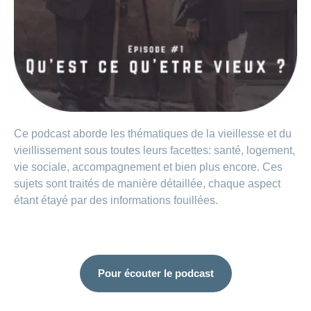
de
modèle
des
de
chez
d’assurance
chutes
Conci
primes
Sponsoring
CONCORDIA
Afficher
Modification
Renseignements
ou
Décompte
de
masquer
sur
Demande
de
Travailler
la
la
la
Afficher
de
prestations
Blog
rubrique
chez
fréquence
ou
médecine
sponsoring
et
de
masquer
de
CONCORDIA
complémentaire
contrôle
la
paiement
Conci
des
Renseignements
rubrique
Postes
factures
Paiement
sur
Contact
Afficher
vacants
par
les
Ce podcast aborde les thématiques de la vieillesse et du
ou
recouvrement
vaccinations
Pourquoi
Conci-
masquer
Feedback
vieillissement sous toutes leurs facettes: santé, logement,
direct
Médias
travailler
la
Renseignements
Creative
(LSV+)
vie sociale, accompagnement et bien plus encore. Ces
rubrique
chez
médicaux
ou
nous
sujets sont traités de manière détaillée, chaque aspect
avant
Debit
Fournisseurs
Afficher
de
étant étayé par des informations fouillées.
Astuces
Direct
>
et
ou
partir
pour
masquer
fournisseuses
en
Afficher
ta
la
de
voyage
candidature
rubrique
tous
prestations
L'équipe
les
des
Pour écouter le podcast
Tarif
ressources
590
articles
humaines