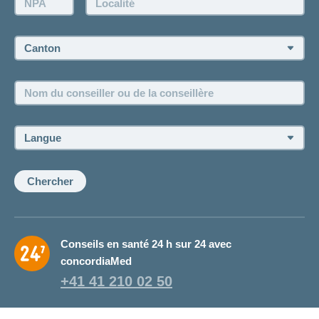
Demander à l'agence de vous rappeler
Prise de rendez-vous
Canton:
Emplois et carrière
Nom
Postes vacants
du
conseiller
ou
Langue:
de
la
conseillère:
Chercher
Conseils en santé 24 h sur 24 avec
concordiaMed
+41 41 210 02 50