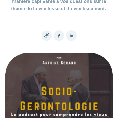
Afficher
même
rubrique
mentale
une
manière captivante à vos questions sur le
rubrique
des
ou
masquer
ou
symptômes
la
de vie
CONCORDIA
ou
et
Bricolages
masquer
Changement
la
masquer
famille
en
économies
notre
police
Tournée
Évaluation
thème de la vieillesse et du vieillissement.
masquer
Qui
voyages
Active
la
rubrique
de
Concours
la
Afficher
d’adresse
ligne:
et être
couple
Afficher
des
la
des
sommes-
rubrique
Déménagement
rubrique
ou
Conci
Indemnités
concordiaMed
ou
rubrique
piscines
parents
hôpitaux
Réaliser
Changement
masquer
mon
nous
Portail clientèle
masquer
journalières
Check
Jeux-
En
Afficher
des
Recettes
de
la
bébé
Festikids
la
Trousse
myCONCORDIA
concours
Suisse
ou
économies
de
rubrique
compte
Forme
Réaliser
Appels
ou
rubrique
Openair
à
Organisation
pour
masquer
depuis
sur
Conci
son
Notre
d’urgence
enfant
outils
Changement
la
Afficher
les
peu
l'assurance
Inscription
MS
désir
Conseil
et
Copy
Facebook
LinkedIn
philosophie
rubrique
ou
de
Remboursement
de
familles
ma
Sports
d’enfant
d’administration
conseils
Famille
masquer
santé
Réaliser
Connexion
franchise
link
Informations
famille
en
Tirage
la
numériques
des
Principes
Grossesse
Comité
Changement
rubrique
Pourquoi
CONCORDIA
santé
au
Conditions
économies
Afficher
de
et
directeur
Recherche
de
24
sort
choisir
ou
sur
d’assurance
conduite
accouchement
de
langue
heures
Kinderland
Association
masquer
les
CONCORDIA?
services
Protection
sur
Openair
la
Bébé
médicaments
Changement
Santé
de
rubrique
des
24
est
Donner
de
Tirage
Satisfaction
conseil
Réaliser
données
là
Partenariat
procuration
médecin
Renseignements
au
de
Click
des
– La
myDoc
Mission
sur
sort
la
Prestations
&
économies
ou
Mobilière
Vie
les
MS
clientèle
et
Find
sur
Rapport
Parrainage
de
génériques
Sports
prises
les
quotidienne
annuel
par la
Génériques
centre
Camp
en
opérations
Renseignements
Partenariat
HMO
clientèle
charge
des
Examens
sur
– Pro
yeux
de
Changement
la
Juventute
Monde
dépistage
de
prévention
S'assurer
Réduction