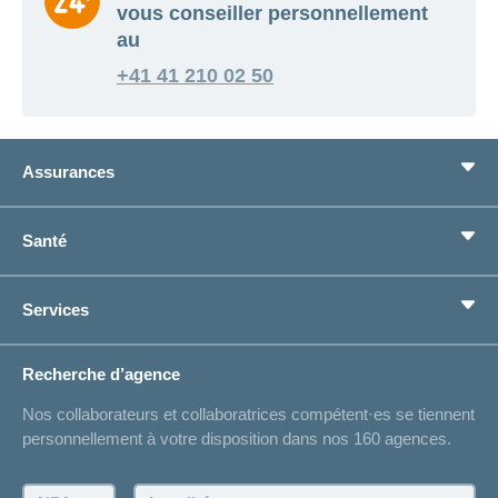
vous conseiller personnellement
au
+41 41 210 02 50
Assurances
Assurance de base
Santé
Assurances complémentaires
Prévoyance
concordiaMed
Services
Je cherche une assurance pour...
Boussole santé
Situations de vie
Changement d’adresse
Recherche d’agence
Réaliser des économies sur l'assurance
Listes des hôpitaux
Nos collaborateurs et collaboratrices compétent·es se tiennent
Bulletin d'accident
personnellement à votre disposition dans nos 160 agences.
Contact
Demande d'offre
NPA:
Localité: