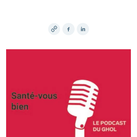
Afficher
même
rubrique
mentale
une
rubrique
des
ou
masquer
ou
symptômes
la
de vie
CONCORDIA
ou
et
Bricolages
masquer
Changement
la
masquer
famille
en
économies
notre
police
Tournée
Évaluation
masquer
Qui
voyages
Active
la
rubrique
de
Concours
la
Afficher
d’adresse
ligne:
et être
couple
Afficher
des
la
des
sommes-
rubrique
Déménagement
rubrique
ou
Conci
Indemnités
concordiaMed
ou
rubrique
piscines
parents
hôpitaux
Réaliser
Changement
masquer
mon
nous
Portail clientèle
masquer
journalières
Check
Jeux-
En
Afficher
des
Recettes
de
la
bébé
Festikids
la
Trousse
myCONCORDIA
concours
Suisse
ou
économies
de
rubrique
compte
Copy
Facebook
LinkedIn
Forme
Réaliser
Appels
ou
rubrique
Openair
à
Organisation
pour
masquer
depuis
sur
Conci
son
Notre
d’urgence
enfant
link
outils
Changement
la
Afficher
les
peu
l'assurance
Inscription
MS
désir
Conseil
et
philosophie
rubrique
ou
de
Remboursement
de
familles
ma
Sports
d’enfant
d’administration
conseils
Famille
masquer
santé
Réaliser
Connexion
franchise
Informations
famille
en
Tirage
la
numériques
des
Principes
Grossesse
Comité
Changement
rubrique
Pourquoi
CONCORDIA
santé
au
Conditions
économies
Afficher
de
et
directeur
Recherche
de
24
sort
choisir
ou
sur
d’assurance
conduite
accouchement
de
langue
heures
Kinderland
Association
masquer
les
CONCORDIA?
services
Protection
sur
Openair
la
Bébé
médicaments
Changement
Santé
de
rubrique
des
24
est
Donner
de
Tirage
Satisfaction
conseil
Réaliser
données
là
Partenariat
procuration
médecin
Renseignements
au
de
Click
des
– La
myDoc
Mission
sur
sort
la
Prestations
&
économies
ou
Mobilière
Vie
les
MS
clientèle
et
Find
sur
Rapport
Parrainage
de
génériques
Sports
prises
les
quotidienne
annuel
par la
Génériques
centre
Camp
en
opérations
Renseignements
Partenariat
HMO
clientèle
charge
des
Examens
sur
– Pro
yeux
de
Changement
la
Juventute
Monde
dépistage
de
prévention
S'assurer
Réduction