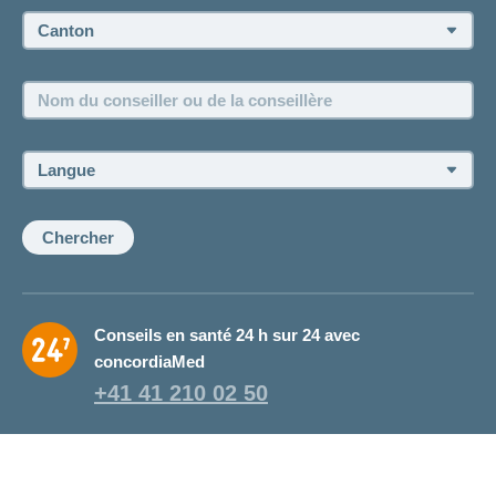
Prise de rendez-vous
Canton:
Emplois et carrière
Nom
Postes vacants
du
conseiller
ou
Langue:
de
la
conseillère:
Chercher
Conseils en santé 24 h sur 24 avec
concordiaMed
+41 41 210 02 50