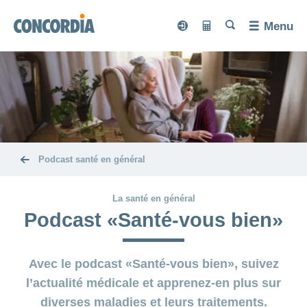
Chercher
Chercher
Chercher
Chercher
Menu
Chercher
myCONCORDIA
Calculateur
myCONCORDIA
Calculate
Assurances
de
de prime
primes
Langue
Assurance
Santé
Afficher
de base
ou
masquer
Guide
Services
la
Afficher
Modèle
rubrique
Assurances
pratique
ou
Afficher
de
masquer
complémentaires
ou
médecin
Mutations et
Magazine
la
masquer
Afficher
Diagnostic
de
Podcast santé en général
rubrique
Nos
communications
la
ou
Afficher
rapide
famille
DIVERSA
rubrique
Prévoyance
masquer
conseils
Magazine
ou
de
Afficher
myDoc
Coin
la
NATURA
masquer
en
ou
Activation
la
rubrique
Carte
Modèle
La santé en général
la
des
masquer
DIMA
du
tête
Accidents
ligne
Assurance-
Je
rubrique
Boussole
HMO
d'assurance-
la
familles
Afficher
Podcast «Santé-vous bien»
système
Afficher
aux
hospitalisation
de
INVIVA
Séjour
rubrique
cherche
santé
ou
maladie
ou
eBill
pieds
Modèle
CONCORDIA
à
masquer
Assurance
masquer
une
CONVENIA
de
Annonce
la
l'hôpital
la
pour
CONCORDIAfamily
À
assurance
Deuxième
Afficher
télémédecine
rubrique
d'accident
rubrique
CONVITA
concordiaMed
Commandes
soins
Avec le podcast «Santé-vous bien», suivez
propos
Afficher
avis
ou
Afficher
pour...
smartDoc
Alimentation
dentaires
ou
masquer
ou
médical
Blog
Annonce
ACCIDENTA
de
l’actualité médicale et apprenez-en plus sur
Découvertes
masquer
la
Vérificateur
masquer
Copie
Afficher
de
de
Assurance
nous
moi-
Fonder
Réaliser
Santé
la
rubrique
en famille
la
Afficher
de
ou
diverses maladies et leurs traitements.
Afficher
Situations
de
Conci
décès
vacances