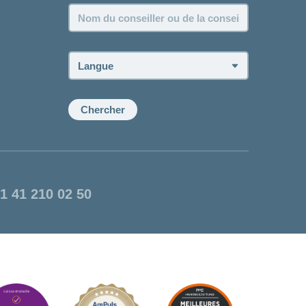
Nom
du
conseiller
ou
Langue:
de
la
conseillère:
Chercher
1 41 210 02 50