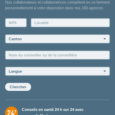
Nos collaborateurs et collaboratrices compétent·es se tiennent
Bulletin d'accident
personnellement à votre disposition dans nos 160 agences.
Contact
Demande d'offre
NPA:
Localité:
Demander à l'agence de vous rappeler
Prise de rendez-vous
Canton:
Emplois et carrière
Nom
Postes vacants
du
conseiller
ou
Langue:
de
la
conseillère:
Chercher
Conseils en santé 24 h sur 24 avec