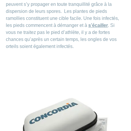
de
modèle
des
de
chez
peuvent s’y propager en toute tranquillité grâce à la
d’assurance
chutes
Conci
primes
Sponsoring
CONCORDIA
Afficher
dispersion de leurs spores. Les plantes de pieds
Modification
Renseignements
ou
Décompte
ramollies constituent une cible facile. Une fois infectés,
de
masquer
sur
Demande
de
Travailler
la
la
la
les pieds commencent à démanger et à
s’écailler
. Si
Afficher
de
prestations
Blog
rubrique
chez
fréquence
ou
médecine
sponsoring
et
vous ne traitez pas le pied d’athlète, il y a de fortes
de
masquer
de
CONCORDIA
complémentaire
contrôle
chances qu’après un certain temps, les ongles de vos
la
paiement
Conci
des
Renseignements
rubrique
orteils soient également infectés.
Postes
factures
Paiement
sur
Contact
Afficher
vacants
par
les
ou
recouvrement
vaccinations
Pourquoi
Conci-
masquer
Feedback
direct
Médias
travailler
la
Renseignements
Creative
(LSV+)
rubrique
chez
médicaux
ou
nous
avant
Debit
Fournisseurs
Afficher
de
Astuces
Direct
>
et
ou
partir
pour
masquer
fournisseuses
en
Afficher
ta
la
de
voyage
candidature
rubrique
tous
prestations
L'équipe
les
des
Tarif
ressources
590
articles
humaines