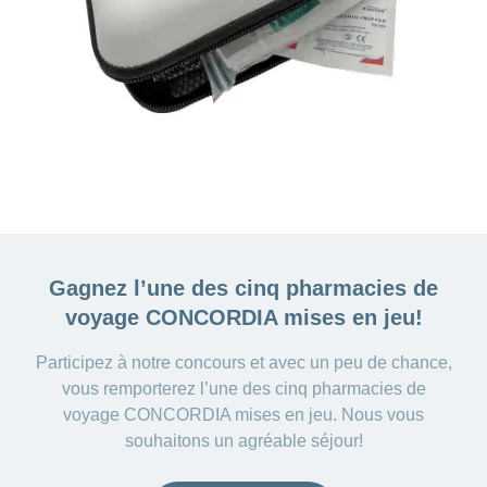
Carrières
et
Des
offres
Afficher
questions?
d’emploi
ou
masquer
Apprentissage
la
Psychologie
chez
rubrique
CONCORDIA
Alimentation
Tes
Fitness
avantages
chez
CONCORDIA
Gagnez l’une des cinq
pharmacies de
voyage CONCORDIA mises en jeu!
Participez à notre concours et avec un peu de chance,
vous remporterez l’une des cinq pharmacies de
voyage CONCORDIA mises en jeu. Nous vous
souhaitons un agréable séjour!