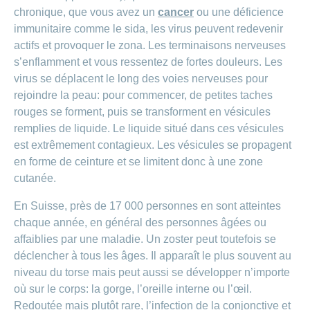
Carrières
chronique, que vous avez un
cancer
ou une déficience
et
Des
immunitaire comme le sida, les virus peuvent redevenir
offres
Afficher
questions?
d’emploi
ou
actifs et provoquer le zona. Les terminaisons nerveuses
masquer
Apprentissage
s’enflamment et vous ressentez de fortes douleurs. Les
la
Psychologie
chez
rubrique
virus se déplacent le long des voies nerveuses pour
CONCORDIA
Alimentation
rejoindre la peau: pour commencer, de petites taches
Tes
Fitness
rouges se forment, puis se transforment en vésicules
avantages
remplies de liquide. Le liquide situé dans ces vésicules
chez
CONCORDIA
est extrêmement contagieux. Les vésicules se propagent
en forme de ceinture et se limitent donc à une zone
cutanée.
En Suisse, près de 17 000 personnes en sont atteintes
chaque année, en général des personnes âgées ou
affaiblies par une maladie. Un zoster peut toutefois se
déclencher à tous les âges. Il apparaît le plus souvent au
niveau du torse mais peut aussi se développer n’importe
où sur le corps: la gorge, l’oreille interne ou l’œil.
Redoutée mais plutôt rare, l’infection de la conjonctive et