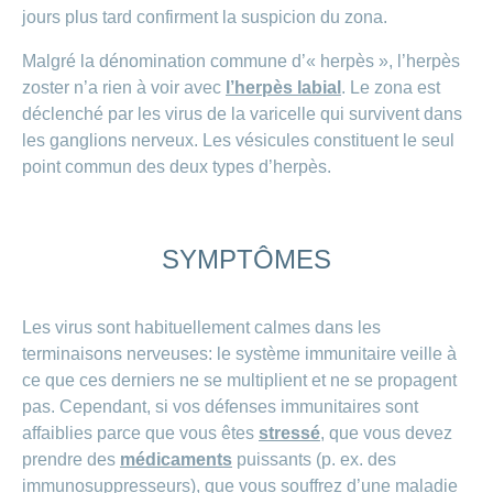
de
modèle
des
de
chez
jours plus tard confirment la suspicion du zona.
d’assurance
chutes
Conci
primes
Sponsoring
CONCORDIA
Afficher
Modification
Renseignements
ou
Décompte
Malgré la dénomination commune d’« herpès », l’herpès
de
masquer
sur
Demande
de
Travailler
zoster n’a rien à voir avec
l’herpès labial
. Le zona est
la
la
la
Afficher
de
prestations
Blog
rubrique
chez
fréquence
ou
déclenché par les virus de la varicelle qui survivent dans
médecine
sponsoring
et
de
masquer
de
CONCORDIA
complémentaire
contrôle
les ganglions nerveux. Les vésicules constituent le seul
la
paiement
Conci
des
Renseignements
rubrique
point commun des deux types d’herpès.
Postes
factures
Paiement
sur
Contact
Afficher
vacants
par
les
ou
recouvrement
vaccinations
Pourquoi
Conci-
masquer
Feedback
direct
Médias
travailler
la
SYMPTÔMES
Renseignements
Creative
(LSV+)
rubrique
chez
médicaux
ou
nous
avant
Debit
Fournisseurs
Afficher
de
Astuces
Direct
>
et
Les virus sont habituellement calmes dans les
ou
partir
pour
masquer
fournisseuses
terminaisons nerveuses: le système immunitaire veille à
en
Afficher
ta
la
de
voyage
candidature
ce que ces derniers ne se multiplient et ne se propagent
rubrique
tous
prestations
pas. Cependant, si vos défenses immunitaires sont
L'équipe
les
des
affaiblies parce que vous êtes
stressé
, que vous devez
Tarif
ressources
590
prendre des
médicaments
puissants (p. ex. des
articles
humaines
immunosuppresseurs), que vous souffrez d’une maladie