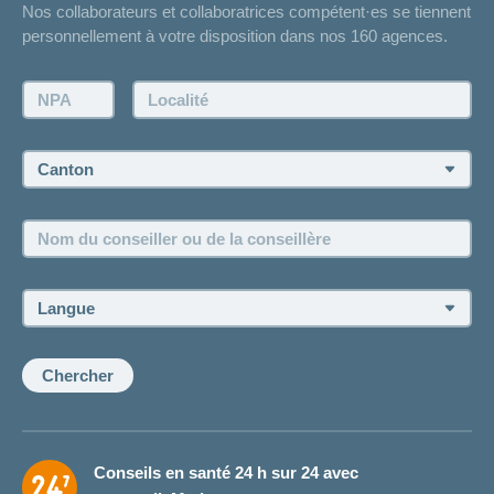
Nos collaborateurs et collaboratrices compétent·es se tiennent
Bulletin d'accident
personnellement à votre disposition dans nos 160 agences.
Contact
Demande d'offre
NPA:
Localité:
Demander à l'agence de vous rappeler
Prise de rendez-vous
Canton:
Emplois et carrière
Nom
Postes vacants
du
conseiller
ou
Langue:
de
la
conseillère:
Chercher
Conseils en santé 24 h sur 24 avec