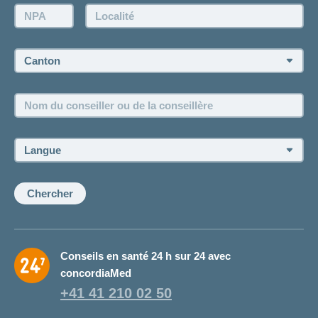
Demande d'offre
NPA:
Localité:
Demander à l'agence de vous rappeler
Prise de rendez-vous
Canton:
Emplois et carrière
Nom
Postes vacants
du
conseiller
ou
Langue:
de
la
conseillère:
Chercher
Conseils en santé 24 h sur 24 avec
concordiaMed
+41 41 210 02 50