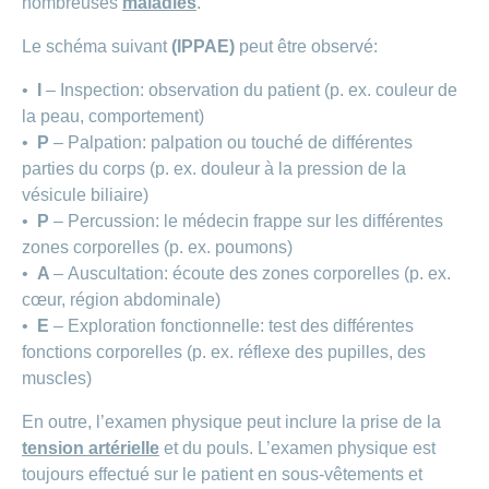
de
modèle
nombreuses
maladies
.
des
de
chez
d’assurance
chutes
Conci
primes
Sponsoring
CONCORDIA
Afficher
Le schéma suivant
(IPPAE)
peut être observé:
Modification
Renseignements
ou
Décompte
de
masquer
sur
Demande
de
Travailler
•
I
– Inspection: observation du patient (p. ex. couleur de
la
la
la
Afficher
de
prestations
Blog
rubrique
chez
fréquence
ou
médecine
sponsoring
la peau, comportement)
et
de
masquer
de
CONCORDIA
complémentaire
contrôle
•
P
– Palpation: palpation ou touché de différentes
la
paiement
Conci
des
Renseignements
rubrique
parties du corps (p. ex. douleur à la pression de la
Postes
factures
Paiement
sur
Contact
vésicule biliaire)
Afficher
vacants
par
les
ou
recouvrement
•
P
– Percussion: le médecin frappe sur les différentes
vaccinations
Pourquoi
Conci-
masquer
Feedback
direct
Médias
travailler
zones corporelles (p. ex. poumons)
la
Renseignements
Creative
(LSV+)
rubrique
chez
médicaux
•
A
– Auscultation: écoute des zones corporelles (p. ex.
ou
nous
avant
Debit
Fournisseurs
cœur, région abdominale)
Afficher
de
Astuces
Direct
>
et
ou
•
E
– Exploration fonctionnelle: test des différentes
partir
pour
masquer
fournisseuses
en
fonctions corporelles (p. ex. réflexe des pupilles, des
Afficher
ta
la
de
voyage
candidature
rubrique
muscles)
tous
prestations
L'équipe
En outre, l’examen physique peut inclure la prise de la
les
des
Tarif
ressources
tension artérielle
et du pouls. L’examen physique est
590
articles
humaines
toujours effectué sur le patient en sous-vêtements et