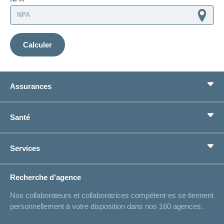
Calculer
Assurances
Assurance de base
Santé
Assurances complémentaires
Prévoyance
concordiaMed
Services
Je cherche une assurance pour...
Boussole santé
Situations de vie
Changement d’adresse
Recherche d’agence
Réaliser des économies sur l'assurance
Listes des hôpitaux
Nos collaborateurs et collaboratrices compétent·es se tiennent
Bulletin d'accident
personnellement à votre disposition dans nos 160 agences.
Contact