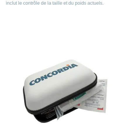
Carrières
inclut le contrôle de la taille et du poids actuels.
et
Des
offres
Afficher
questions?
d’emploi
ou
masquer
Apprentissage
la
Psychologie
chez
rubrique
CONCORDIA
Alimentation
Tes
Fitness
avantages
chez
CONCORDIA