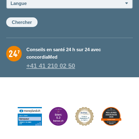
ou
Langue:
de
la
conseillère:
Chercher
Conseils en santé 24 h sur 24 avec
concordiaMed
+41 41 210 02 50