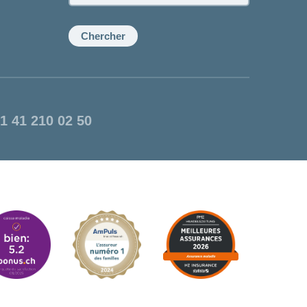
la
conseillère:
Chercher
1 41 210 02 50