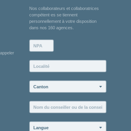
Nos collaborateurs et collaboratrices
compétent·es se tiennent
personnellement à votre disposition
dans nos 160 agences.
NPA:
appeler
Localité:
Canton:
Nom
du
conseiller
ou
Langue:
de