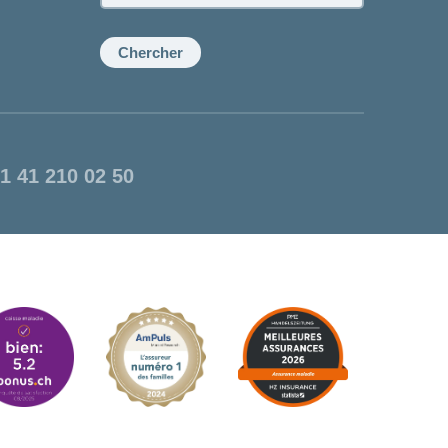
la
conseillère:
Chercher
1 41 210 02 50