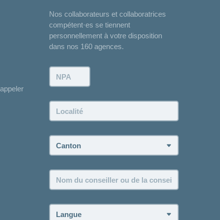
Nos collaborateurs et collaboratrices
compétent·es se tiennent
personnellement à votre disposition
dans nos 160 agences.
NPA:
appeler
Localité:
Canton:
Nom
du
conseiller
ou
Langue:
de