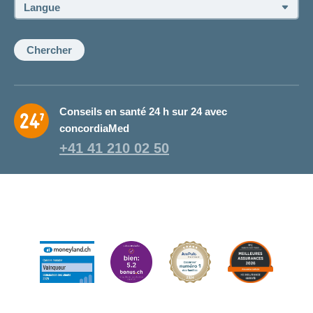
ou
Langue:
de
la
conseillère:
Chercher
Conseils en santé 24 h sur 24 avec
concordiaMed
+41 41 210 02 50