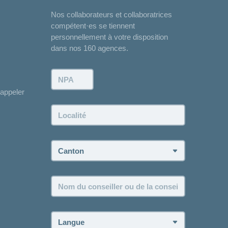
Nos collaborateurs et collaboratrices
compétent·es se tiennent
personnellement à votre disposition
dans nos 160 agences.
NPA:
appeler
Localité:
Canton:
Nom
du
conseiller
ou
Langue:
de