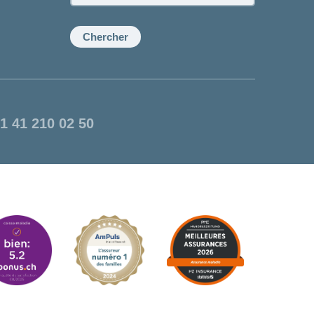
la
conseillère:
Chercher
1 41 210 02 50