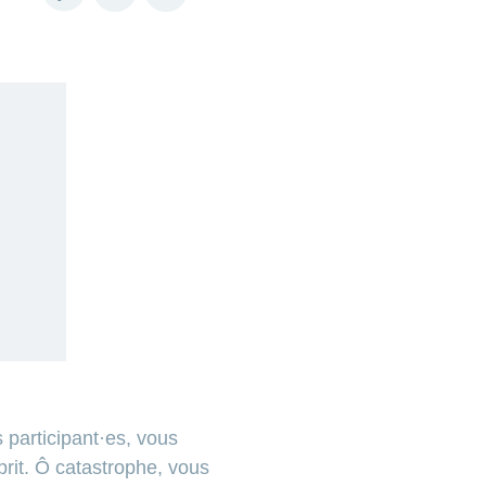
Copy
Facebook
LinkedIn
link
s participant·es, vous
prit. Ô catastrophe, vous