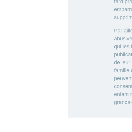
tard pr
embarra
supprim
Par ail
abusive
qui les
publicat
de leur
famille
peuvent
consent
enfant 
grands-