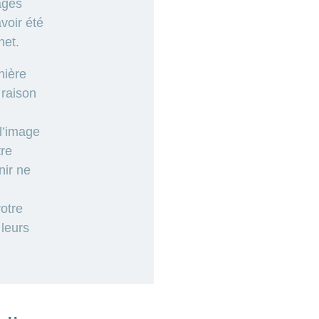
ages
voir été
net.
nière
 raison
 l’image
re
nir ne
otre
leurs