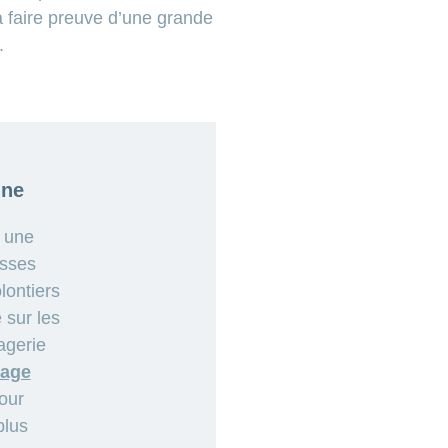
à faire preuve d’une grande
.
gne
r une
esses
lontiers
 sur les
agerie
tage
our
plus