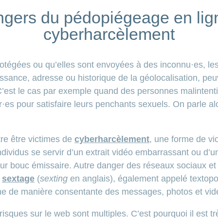
gers du pédopiégeage en lig
cyberharcèlement
rotégées ou qu’elles sont envoyées à des inconnu·es, le
ssance, adresse ou historique de la géolocalisation, peu
C’est le cas par exemple quand des personnes malintent
·es pour satisfaire leurs penchants sexuels. On parle a
re être victimes de
cyberharcèlement
, une forme de vio
dividus se servir d’un extrait vidéo embarrassant ou d
leur bouc émissaire. Autre danger des réseaux sociaux et
e
sextage
(
sexting
en anglais), également appelé textopo
ne de manière consentante des messages, photos et vidé
sques sur le web sont multiples. C’est pourquoi il est tr