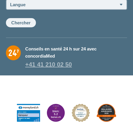
ou
Langue:
de
la
conseillère:
Chercher
Conseils en santé 24 h sur 24 avec
concordiaMed
+41 41 210 02 50