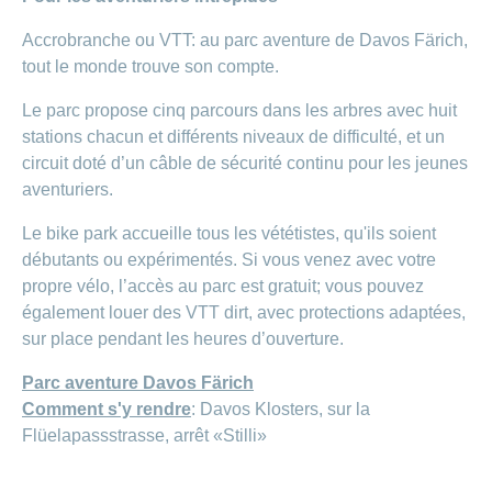
Carrières
et
Accrobranche ou VTT: au parc aventure de Davos Färich,
Des
offres
Afficher
questions?
d’emploi
tout le monde trouve son compte.
ou
masquer
Apprentissage
la
Psychologie
Le parc propose cinq parcours dans les arbres avec huit
chez
rubrique
CONCORDIA
stations chacun et différents niveaux de difficulté, et un
Alimentation
circuit doté d’un câble de sécurité continu pour les jeunes
Tes
Fitness
avantages
aventuriers.
chez
CONCORDIA
Le bike park accueille tous les vététistes, qu'ils soient
débutants ou expérimentés. Si vous venez avec votre
propre vélo, l’accès au parc est gratuit; vous pouvez
également louer des VTT dirt, avec protections adaptées,
sur place pendant les heures d’ouverture.
Parc aventure Davos Färich
Comment s'y rendre
: Davos Klosters, sur la
Flüelapassstrasse, arrêt «Stilli»