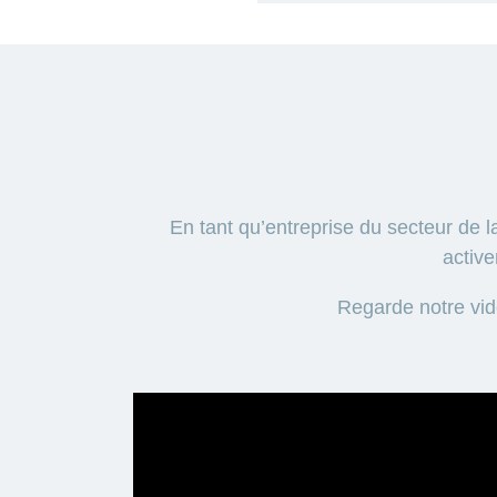
En tant qu’entreprise du secteur de 
active
Regarde notre vid