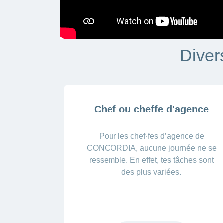
Diver
Chef ou cheffe d'agence
Pour les chef·fes d’agence de
CONCORDIA, aucune journée ne se
ressemble. En effet, tes tâches sont
des plus variées.