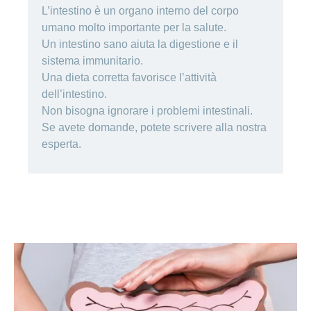
Cliente
Modifica
World
e
o
L’intestino è un organo interno del corpo
della
porta
mostra
viaggi
Richieste
Lavorare
franchigia
umano molto importante per la salute.
la
cliente
Nascondi
di
sezione
presso
o
sponsorizzazione
Un intestino sano aiuta la digestione e il
Modifica
Blog
mostra
CONCORDIA
della
sistema immunitario.
la
Cambiare
di
lingua
sezione
Una dieta corretta favorisce l’attività
assicuratore
Posti
Conci
Contatto
Modifica
dell’intestino.
e passare
Nascondi
vacanti
della
o
alla
Non bisogna ignorare i problemi intestinali.
Motivi
modalità
mostra
Feedback
CONCORDIA
Ufficio stampa
Se avete domande, potete scrivere alla nostra
perché
di
la
Conci-
sezione
lavorare
e
pagamento
esperta.
Creative
presso
comunicazione
Notifica
CONCORDIA
di
Consigli
decesso
>
Fornitori di
Nascondi
per
Notifica
prestazioni
o
la
Vizzualizza
di
mostra
tua
la
infortunio
tutti
Tariffa
candidatura
sezione
590
Il
gli
Team
articoli
delle
risorse
umane