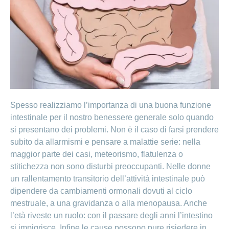
Ho una
I
Nascondi
nostri
domanda
o
profili
mostra
su
di
la
sezione
posti
Psicologia
Apprendistato
Alimentazione
presso
CONCORDIA
Fitness
I
tuoi
Spesso realizziamo l’importanza di una buona funzione
vantaggi
intestinale per il nostro benessere generale solo quando
presso
si presentano dei problemi. Non è il caso di farsi prendere
CONCORDIA
subito da allarmismi e pensare a malattie serie: nella
maggior parte dei casi, meteorismo, flatulenza o
stitichezza non sono disturbi preoccupanti. Nelle donne
un rallentamento transitorio dell’attività intestinale può
dipendere da cambiamenti ormonali dovuti al ciclo
mestruale, a una gravidanza o alla menopausa. Anche
l’età riveste un ruolo: con il passare degli anni l’intestino
si impigrisce. Infine le cause possono pure risiedere in