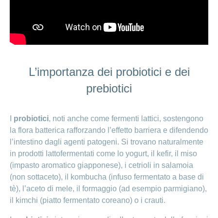
L’importanza dei probiotici e dei
prebiotici
I
probiotici
, noti anche come fermenti lattici, sostengono
la flora batterica rafforzando l’effetto barriera e difendendo
l’intestino dagli agenti patogeni. Si trovano naturalmente
in prodotti lattofermentati come lo yogurt, il kefir, il miso
(impasto aromatico giapponese), i cetrioli in salamoia
(non sottaceto), il kombucha (infuso fermentato a base di
tè), l’aceto di mele, il formaggio (ad esempio parmigiano),
il kimchi (piatto fermentato coreano) o i crauti.