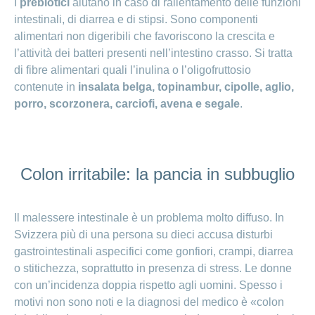
I
prebiotici
aiutano in caso di rallentamento delle funzioni
intestinali, di diarrea e di stipsi. Sono componenti
alimentari non digeribili che favoriscono la crescita e
l’attività dei batteri presenti nell’intestino crasso. Si tratta
di fibre alimentari quali l’inulina o l’oligofruttosio
contenute in
insalata belga, topinambur, cipolle, aglio,
porro, scorzonera, carciofi, avena e segale
.
Colon irritabile: la pancia in subbuglio
Il malessere intestinale è un problema molto diffuso. In
Svizzera più di una persona su dieci accusa disturbi
gastrointestinali aspecifici come gonfiori, crampi, diarrea
o stitichezza, soprattutto in presenza di stress. Le donne
con un’incidenza doppia rispetto agli uomini. Spesso i
motivi non sono noti e la diagnosi del medico è «colon