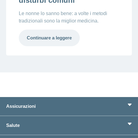
disturbi comuni
Le nonne lo sanno bene: a volte i metodi
tradizionali sono la miglior medicina.
Continuare a leggere
Assicurazioni
Assicurazione di base
Salute
Assicurazioni complementari
Previdenza