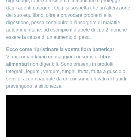
digestione, rafforza il sistema immunitario e protegge
dagli agenti patogeni. Oggi si sospetta che un’alterazione
del suo equilibrio, oltre a provocare problemi alla
digestione, possa contribuire all’insorgere di malattie
autoimmunitarie, ad esempio il diabete di tipo 2, nonché
essere la causa di un aumento di peso.
Ecco come ripristinare la vostra flora batterica:
Vi raccomandiamo un maggior consumo di
fibre
alimentari
non digeribili. Sono presenti in prodotti
integrali, legumi, verdure, funghi, frutta, frutta a guscio o
semi e, accompagnate da un consumo elevato di liquidi,
prevengono la stitichezza.