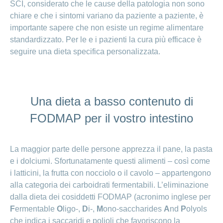
SCI, considerato che le cause della patologia non sono
chiare e che i sintomi variano da paziente a paziente, è
importante sapere che non esiste un regime alimentare
standardizzato. Per le e i pazienti la cura più efficace è
seguire una dieta specifica personalizzata.
Una dieta a basso contenuto di
FODMAP
per il vostro intestino
La maggior parte delle persone apprezza il pane, la pasta
e i dolciumi. Sfortunatamente questi alimenti – così come
i latticini, la frutta con nocciolo o il cavolo – appartengono
alla categoria dei carboidrati fermentabili. L’eliminazione
dalla dieta dei cosiddetti FODMAP (acronimo inglese per
F
ermentable
O
ligo-,
D
i-,
M
ono-saccharides
A
nd
P
olyols
che indica i saccaridi e polioli che favoriscono la