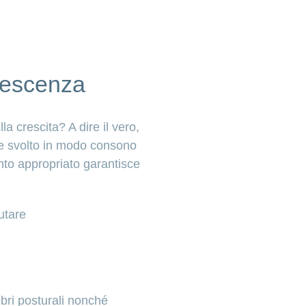
olescenza
a crescita? A dire il vero,
 se svolto in modo consono
ento appropriato garantisce
utare
ibri posturali nonché