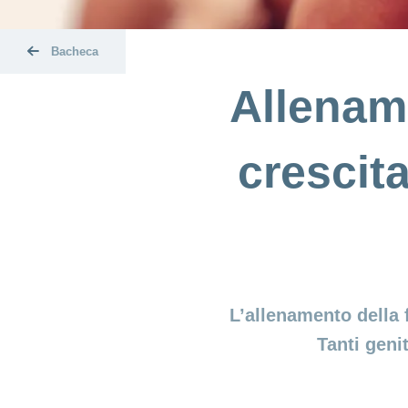
Bacheca
Allename
crescit
L’allenamento della 
Tanti geni