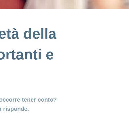
età della
rtanti e
 occorre tener conto?
n risponde.