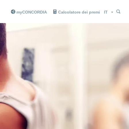
Cer
Cer
Lingua
myCONCORDIA
Calcolatore dei premi