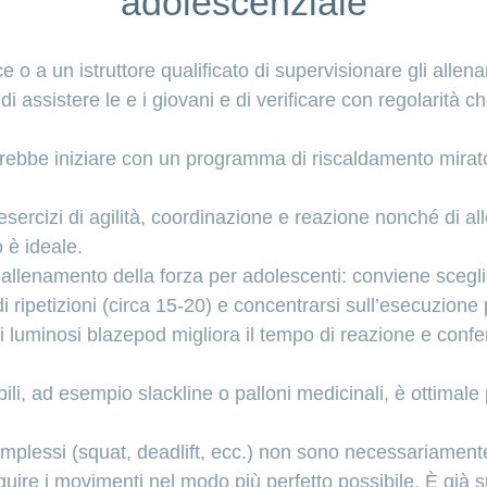
adolescenziale
ce o a un istruttore qualificato di supervisionare gli allena
 assistere le e i giovani e di verificare con regolarità ch
ebbe iniziare con un programma di riscaldamento mirato
ercizi di agilità, coordinazione e reazione nonché di al
 è ideale.
’allenamento della forza per adolescenti: conviene sceglie
 ripetizioni (circa 15-20) e concentrarsi sull’esecuzione
ivi luminosi blazepod migliora il tempo di reazione e conf
bili, ad esempio slackline o palloni medicinali, è ottimale 
complessi (squat, deadlift, ecc.) non sono necessariament
guire i movimenti nel modo più perfetto possibile, È già su