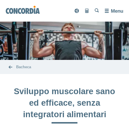
Cerca
Cerca
Cerca
Cerca
Menu
Cerca
myCONCORDIA
Calcolatore
myCONCORDIA
Calcolato
Assicurazioni
dei
dei premi
premi
Lingua
Assicurazione
Salute
Nascondi
di base
o
mostra
Bussola
Servizio
la
Nascondi
Modello
sezione
Assicurazioni
della
o
Nascondi
del
mostra
complementari
salute
o
medico
Modifiche
Bacheca
la
mostra
Nascondi
di
Bacheca
sezione
e
la
o
famiglia
DIVERSA
Secondo
sezione
Previdenza
mostra
concordiaMed
La
notifiche
Nascondi
myDoc
Nascondi
parere
Pianeta
la
NATURA
bacheca
o
o
medico
sezione
Modello
famiglia
mostra
DIMI
mostra
Check
della
Attivazione
Assicurazione
Cerco
I nostri
HMO
Tessera
Sviluppo muscolare sano
la
Salute
la
Nascondi
Nascondi
dei
del
ospedaliera
CONCORDIA
INVIVA
sezione
un'assicurazione
sezione
psichica
consigli
o
d'assicurazione
o
sintomi
servizio
Modello
CONCORDIAfamily
Chi
mostra
Cure
mostra
per...
ed efficace, senza
Nascondi
CONVENIA
online:
malattie
eBill
di
Valutazione
la
la
dentarie
siamo
o
concordiaMed
Infortunio
telemedicina
Stili
dell’ospedale
sezione
sezione
CONVITA
Creare
Attivazione
mostra
Blog
Nascondi
Check
me
integratori alimentari
smartDoc
Assicurazione
Esperienze
di
Degenza
Circostanze
la
del
una
Nascondi
Assistenti
Ordinare
di
o
Nascondi
ACCIDENTA
Nascondi
vacanze
sezione
Emergenze
ospedaliera
per
noi
sistema
Chi
o
mostra
di vita
digitali
Conci
vita
famiglia
o
Nascondi
o
e
e
mostra
due
la
di
famiglie
mostra
per
siamo
o
mostra
ed
Copia
viaggi