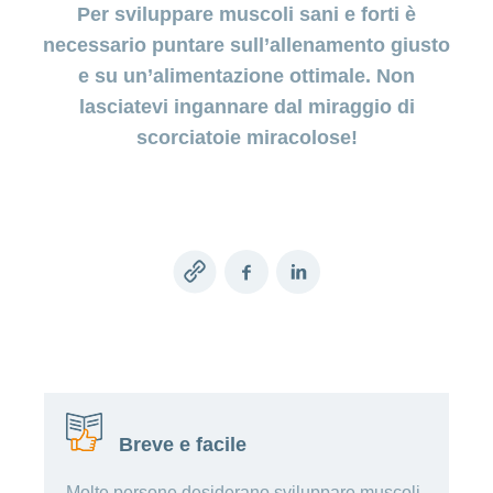
Crea
la
sezione
consulenza
addebitamento
Consigli
la
la
mostra
la
Per sviluppare muscoli sani e forti è
Trasloco
Nascondi
della
mia
essere
sezione
con
sulla
sezione
diretto
la
sezione
Indennità
salute
per
o
Tour
polizza
Organizzazione
figlia
genitori
Conci
salute
Concorsi
necessario puntare sull’allenamento giusto
Da
Alimentazione
sezione
(LSV+
Il
giornaliera
mostra
Nascondi
risparmiare
delle
Nascondi
o
Ricerca
24
poco
o
Consiglio
la
nostro
o
Le
o
piscine
e su un’alimentazione ottimale. Non
mio
di
ore
in
sezione
Desiderio
CH-
d'amministrazione
mostra
Concorso
mostra
ricette
profilo
figlio
Sull'assicurazione
centri
su
Il
Svizzera
la
di
DD)
lasciatevi ingannare dal miraggio di
la
myCONCORDIA
per
di
Comitato
Nascondi
di
CONCORDIA
sezione
24
Paese
sezione
maternità
la
Sui
famiglie
Conci
– Portale clienti
o
Famiglia
Cambiamento
direttivo
scorciatoie miracolose!
Principi
consulenza
die
mia
Active
medicamenti
Perché
mostra
Consulenza
e applicazione
Gravidanza
di
Nascondi
di
Click
Estrazione
Ragazzi
famiglia
Associazione
la
scegliere la
sui
o
e
indirizzo
comportamento
&
Sulle
biglietti
Openair
sezione
mostra
farmaci
CONCORDIA?
parto
Find
operazioni
Paese
Registrazione
Cambiamento
Protezione
la
Rimborso
generici
MS
agli
dei
CONCORDIA
È
di
sezione
dei
Farmaci
Login
Sports
delle
occhi
ragazzi
Soddisfazione
Consulenza
nato
modello
dati
Info
generici
Partner di
fatture
Openair
della
sulla
il
assicurativo
Riduzione
cooperazione
Missione
clientela
Esami
Copy
Facebook
LinkedIn
prevenzione
bebè
dei
Estrazione
Modifica
– la Mobiliare
medici
delle
premi
biglietti
Esercizio
link
Condizioni
Prestazioni
del
preventivi
Movimento
cadute
MS
e
contatto
d’assicurazione
Conteggio
Sports
Partner di
Consulenza
copertura
HMO
prestazioni
Camp
in
dei
o
cooperazione
e
Rilasciare
medicina
costi
myDoc
Salute
controllo
– Pro
complementare
una
fatture
Juventute
Modifica
procura
Breve e facile
Consulenza
del
per
conto
Conci-
Sponsorizzazioni
vaccinazioni
Nascondi
Molte persone desiderano sviluppare muscoli