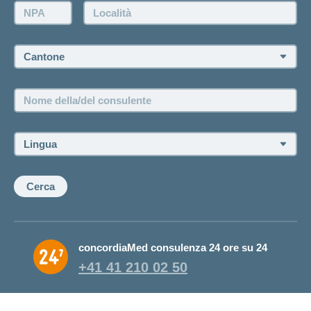
Farsi contattare telefonicamente dall'agenzia
NPA:
Località:
Fissare un appuntamento
Cantone:
Offerte di lavoro e carriera
Posizioni vacanti
Nome
della/del
consulente:
Lingua:
Cerca
concordiaMed consulenza 24 ore su 24
+41 41 210 02 50