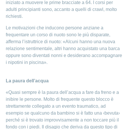
iniziato a muovere le prime bracciate a 64. I corsi per
Ho una
I
Nascondi
adulti principianti sono, accanto a quelli di crawl, molto
nostri
domanda
o
profili
richiesti.
mostra
su
di
la
sezione
posti
Le motivazioni che inducono persone anziane a
Psicologia
Apprendistato
frequentare un corso di nuoto sono le più disparate,
Alimentazione
presso
afferma l’istruttrice di nuoto: «Alcuni hanno una nuova
CONCORDIA
Fitness
relazione sentimentale, altri hanno acquistato una barca
I
oppure sono diventati nonni e desiderano accompagnare
tuoi
i nipotini in piscina».
vantaggi
presso
CONCORDIA
La paura dell’acqua
«Quasi sempre è la paura dell’acqua a fare da freno e a
inibire le persone. Molto di frequente questo blocco è
strettamente collegato a un evento traumatico, ad
esempio se qualcuno da bambino si è fatto una ‹bevuta›
perché si è trovato improvvisamente a non toccare più il
fondo con i piedi. Il disagio che deriva da questo tipo di