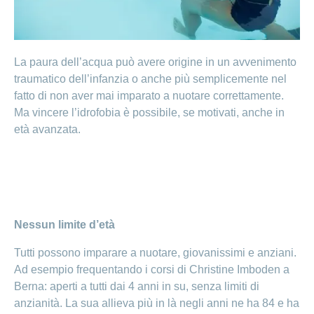
Cliente
Modifica
World
e
o
della
porta
mostra
viaggi
Richieste
Lavorare
franchigia
la
cliente
Nascondi
di
sezione
presso
o
sponsorizzazione
Modifica
Blog
mostra
CONCORDIA
della
La paura dell’acqua può avere origine in un avvenimento
la
Cambiare
di
lingua
sezione
traumatico dell’infanzia o anche più semplicemente nel
assicuratore
Posti
Conci
Contatto
Modifica
e passare
fatto di non aver mai imparato a nuotare correttamente.
Nascondi
vacanti
della
o
alla
Ma vincere l’idrofobia è possibile, se motivati, anche in
Motivi
modalità
mostra
Feedback
CONCORDIA
Ufficio stampa
perché
età avanzata.
di
la
Conci-
sezione
lavorare
e
pagamento
Creative
presso
comunicazione
Notifica
CONCORDIA
di
Consigli
decesso
>
Fornitori di
Nascondi
per
Notifica
prestazioni
o
la
Vizzualizza
di
mostra
tua
Nessun limite d’età
la
infortunio
tutti
Tariffa
candidatura
sezione
590
Tutti possono imparare a nuotare, giovanissimi e anziani.
Il
gli
Team
Ad esempio frequentando i corsi di Christine Imboden a
articoli
delle
Berna: aperti a tutti dai 4 anni in su, senza limiti di
risorse
anzianità. La sua allieva più in là negli anni ne ha 84 e ha
umane