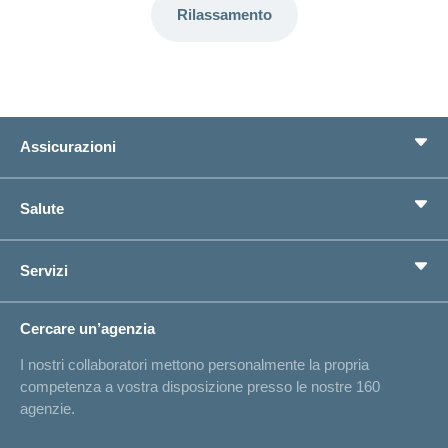
Rilassamento
Assicurazioni
Assicurazione di base
Salute
Assicurazioni complementari
Previdenza
concordiaMed
Servizi
Cerco un'assicurazione per...
Bussola della salute
Circostanze di vita
Cambiamento di indirizzo
Cercare un’agenzia
Sull'assicurazione
Elenchi degli ospedali
I nostri collaboratori mettono personalmente la propria
Annuncio d'infortunio
competenza a vostra disposizione presso le nostre 160
Contatto
agenzie.
Richiesta di un'offerta