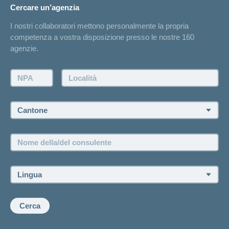
Cambiamento di indirizzo
Cercare un’agenzia
Sull'assicurazione
Elenchi degli ospedali
I nostri collaboratori mettono personalmente la propria
Annuncio d'infortunio
competenza a vostra disposizione presso le nostre 160
Contatto
agenzie.
Richiesta di un'offerta
Farsi contattare telefonicamente dall'agenzia
NPA:
Località:
Fissare un appuntamento
Cantone:
Offerte di lavoro e carriera
Posizioni vacanti
Nome
della/del
consulente:
Lingua:
Cerca