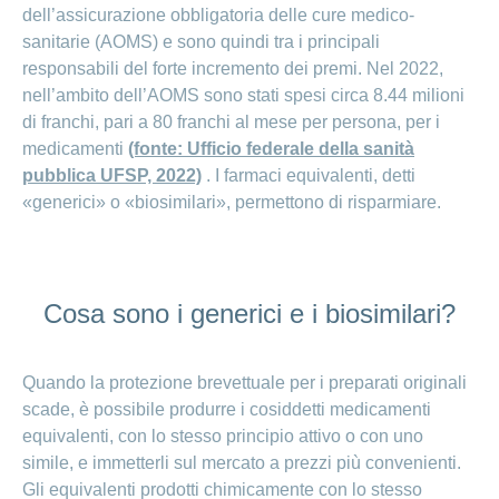
dell’assicurazione obbligatoria delle cure medico-
Ho una
I
Nascondi
nostri
sanitarie (AOMS) e sono quindi tra i principali
domanda
o
profili
mostra
su
responsabili del forte incremento dei premi. Nel 2022,
di
la
nell’ambito dell’AOMS sono stati spesi circa 8.44 milioni
sezione
posti
Psicologia
di franchi, pari a 80 franchi al mese per persona, per i
Apprendistato
Alimentazione
medicamenti
(fonte: Ufficio federale della sanità
presso
CONCORDIA
Fitness
pubblica UFSP, 2022)
. I farmaci equivalenti, detti
«generici» o «biosimilari», permettono di risparmiare.
I
tuoi
vantaggi
presso
CONCORDIA
Cosa sono i generici e i biosimilari?
Quando la protezione brevettuale per i preparati originali
scade, è possibile produrre i cosiddetti medicamenti
equivalenti, con lo stesso principio attivo o con uno
simile, e immetterli sul mercato a prezzi più convenienti.
Gli equivalenti prodotti chimicamente con lo stesso