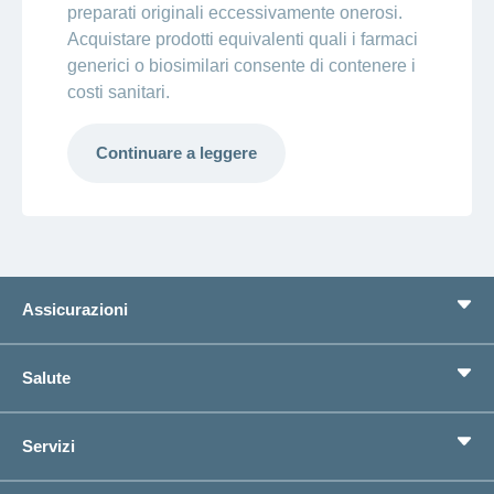
preparati originali eccessivamente onerosi.
Acquistare prodotti equivalenti quali i farmaci
generici o biosimilari consente di contenere i
costi sanitari.
Continuare a leggere
Assicurazioni
Assicurazione di base
Salute
Assicurazioni complementari
Previdenza
concordiaMed
Servizi
Cerco un'assicurazione per...
Bussola della salute
Circostanze di vita