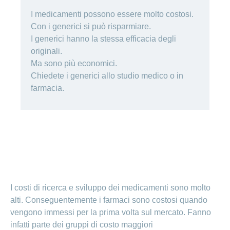
Cliente
Modifica
World
e
o
della
porta
mostra
viaggi
Richieste
I medicamenti possono essere molto costosi.
Lavorare
franchigia
la
cliente
Nascondi
di
Con i generici si può risparmiare.
sezione
presso
o
sponsorizzazione
Modifica
Blog
I generici hanno la stessa efficacia degli
mostra
CONCORDIA
della
la
Cambiare
di
originali.
lingua
sezione
assicuratore
Posti
Conci
Ma sono più economici.
Contatto
Modifica
e passare
Nascondi
vacanti
Chiedete i generici allo studio medico o in
della
o
alla
Motivi
modalità
mostra
Feedback
farmacia.
CONCORDIA
Ufficio stampa
perché
di
la
Conci-
sezione
lavorare
e
pagamento
Creative
presso
comunicazione
Notifica
CONCORDIA
di
Consigli
decesso
>
Fornitori di
Nascondi
per
Notifica
prestazioni
o
la
Vizzualizza
di
mostra
tua
la
infortunio
tutti
Tariffa
candidatura
sezione
590
I costi di ricerca e sviluppo dei medicamenti sono molto
Il
gli
Team
alti. Conseguentemente i farmaci sono costosi quando
articoli
delle
vengono immessi per la prima volta sul mercato. Fanno
risorse
infatti parte dei gruppi di costo maggiori
umane