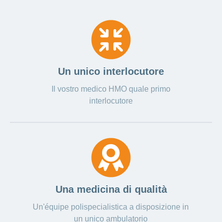
Ho una
I
Nascondi
nostri
domanda
o
profili
mostra
su
di
la
sezione
posti
Psicologia
Apprendistato
Alimentazione
presso
Un unico interlocutore
CONCORDIA
Fitness
Il vostro medico HMO quale primo
I
tuoi
interlocutore
vantaggi
presso
CONCORDIA
Una medicina di qualità
Un'équipe polispecialistica a disposizione in
un unico ambulatorio