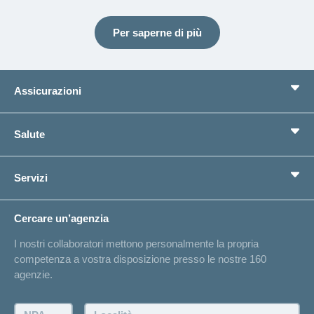
Per saperne di più
Assicurazioni
Assicurazione di base
Salute
Assicurazioni complementari
Previdenza
concordiaMed
Servizi
Cerco un'assicurazione per...
Bussola della salute
Circostanze di vita
Cambiamento di indirizzo
Cercare un’agenzia
Sull'assicurazione
Elenchi degli ospedali
I nostri collaboratori mettono personalmente la propria
Annuncio d'infortunio
competenza a vostra disposizione presso le nostre 160
Contatto
agenzie.
Richiesta di un'offerta
Farsi contattare telefonicamente dall'agenzia
NPA:
Località: