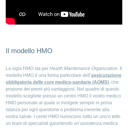
Il modello HMO
La sigla HMO sta per
Health Maintenance Organization
. Il
modello HMO è una forma particolare dell’
assicurazione
obbligatoria delle cure medico-sanitarie (AOMS)
, che
propone dei premi più vantaggiosi. Nel quadro di questo
modello scegliete presso un centro HMO il vostro medico
HMO personale al quale vi rivolgete sempre in prima
istanza per ogni questione o problema inerente alla
vostra salute. I centri HMO riuniscono sotto un unico tetto
un team di specialisti garantendo un’assistenza medica