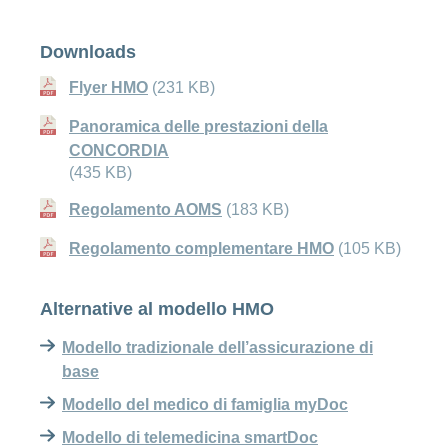
aliquota, max CHF 700/anno
Generici e biosimilari: 10 % di aliquota;
Downloads
medicinali per i quali è disponibile un prodotto
meno caro con il medesimo principio attivo: 40
Flyer HMO
(231 KB)
% di aliquota
Panoramica delle prestazioni della
CONCORDIA
(435 KB)
Regolamento AOMS
(183 KB)
Regolamento complementare HMO
(105 KB)
Alternative al modello HMO
Modello tradizionale dell’assicurazione di
base
Modello del medico di famiglia myDoc
Modello di telemedicina smartDoc