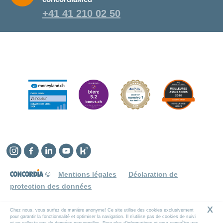
+41 41 210 02 50
Instagram
Facebook
Linkedin
YouTube
Kununu
©
Mentions légales
Déclaration de
protection des données
X
Chez nous, vous surfez de manière anonyme! Ce site utilise des cookies exclusivement
pour garantir la fonctionnalité et optimiser la navigation. Il n’utilise pas de cookies de suivi