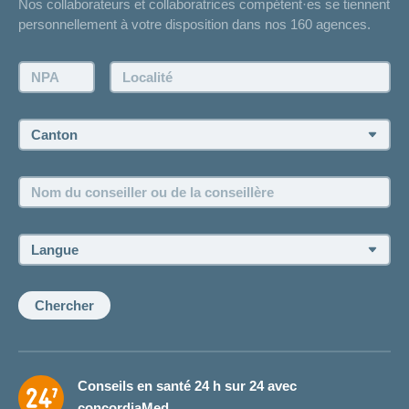
Nos collaborateurs et collaboratrices compétent·es se tiennent
Bulletin d'accident
personnellement à votre disposition dans nos 160 agences.
Contact
Demande d'offre
NPA:
Localité:
Demander à l'agence de vous rappeler
Prise de rendez-vous
Canton:
Emplois et carrière
Nom
Postes vacants
du
conseiller
ou
Langue:
de
la
conseillère:
Chercher
Conseils en santé 24 h sur 24 avec
concordiaMed