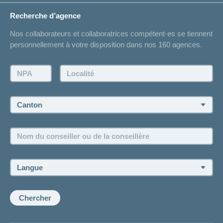
Situations de vie
Changement d’adresse
Recherche d’agence
Réaliser des économies sur l'assurance
Listes des hôpitaux
Nos collaborateurs et collaboratrices compétent·es se tiennent
Bulletin d'accident
personnellement à votre disposition dans nos 160 agences.
Contact
Demande d'offre
NPA:
Localité:
Demander à l'agence de vous rappeler
Prise de rendez-vous
Canton:
Emplois et carrière
Nom
Postes vacants
du
conseiller
ou
Langue:
de
la
conseillère:
Chercher