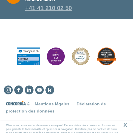
+41 41 210 02 50
Instagram
Facebook
Linkedin
YouTube
Kununu
©
Mentions légales
Déclaration de
protection des données
X
Chez nous, vous surfez de manière anonyme! Ce site utilise des cookies exclusivement
pour garantir la fonctionnalité et optimiser la navigation. Il n’utilise pas de cookies de suivi