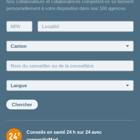
Nos collaborateurs et collaboratrices compétent·es se tiennent
Bulletin d'accident
personnellement à votre disposition dans nos 160 agences.
Contact
Demande d'offre
NPA:
Localité:
Demander à l'agence de vous rappeler
Prise de rendez-vous
Canton:
Emplois et carrière
Nom
Postes vacants
du
conseiller
ou
Langue:
de
la
conseillère:
Chercher
Conseils en santé 24 h sur 24 avec
concordiaMed