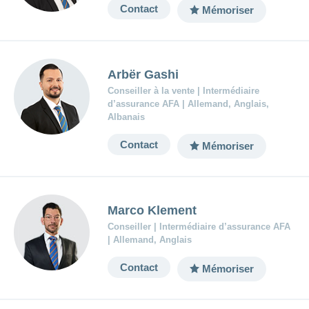
Carrières
Contact
Mémoriser
et
Des
offres
Afficher
questions?
d’emploi
ou
masquer
Apprentissage
la
Psychologie
chez
Arbër Gashi
rubrique
CONCORDIA
Alimentation
Conseiller à la vente | Intermédiaire
d’assurance AFA | Allemand, Anglais,
Tes
Fitness
avantages
Albanais
chez
CONCORDIA
Contact
Mémoriser
Marco Klement
Conseiller | Intermédiaire d’assurance AFA
| Allemand, Anglais
Contact
Mémoriser