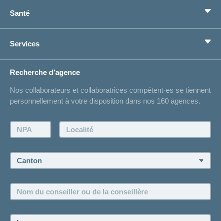
Assurance de base
Santé
Assurances complémentaires
Prévoyance
concordiaMed
Services
Je cherche une assurance pour...
Boussole santé
Situations de vie
Changement d’adresse
Recherche d’agence
Réaliser des économies sur l'assurance
Listes des hôpitaux
Nos collaborateurs et collaboratrices compétent·es se tiennent
Bulletin d'accident
personnellement à votre disposition dans nos 160 agences.
Contact
Demande d'offre
NPA:
Localité:
Demander à l'agence de vous rappeler
Prise de rendez-vous
Canton:
Emplois et carrière
Nom
Postes vacants
du
conseiller
ou
Langue: