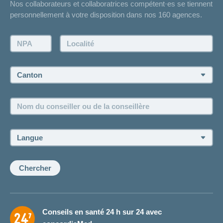
Nos collaborateurs et collaboratrices compétent·es se tiennent
Bulletin d'accident
personnellement à votre disposition dans nos 160 agences.
Contact
Demande d'offre
NPA:
Localité:
Demander à l'agence de vous rappeler
Prise de rendez-vous
Canton:
Emplois et carrière
Nom
Postes vacants
du
conseiller
ou
Langue:
de
la
conseillère:
Chercher
Conseils en santé 24 h sur 24 avec