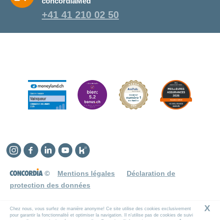
concordiaMed
+41 41 210 02 50
Instagram
Facebook
Linkedin
YouTube
Kununu
©
Mentions légales
Déclaration de
protection des données
X
Chez nous, vous surfez de manière anonyme! Ce site utilise des cookies exclusivement
pour garantir la fonctionnalité et optimiser la navigation. Il n’utilise pas de cookies de suivi