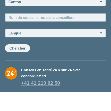
Emplois et carrière
Nom
Postes vacants
du
conseiller
ou
Langue:
de
la
conseillère:
Chercher
Conseils en santé 24 h sur 24 avec
concordiaMed
+41 41 210 02 50