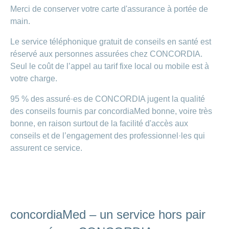
Carrières
Merci de conserver votre carte d'assurance à portée de
et
Des
main.
offres
Afficher
questions?
d’emploi
ou
masquer
Le service téléphonique gratuit de conseils en santé est
Apprentissage
la
Psychologie
réservé aux personnes assurées chez CONCORDIA.
chez
rubrique
CONCORDIA
Alimentation
Seul le coût de l’appel au tarif fixe local ou mobile est à
Tes
votre charge.
Fitness
avantages
chez
95 % des assuré·es de CONCORDIA jugent la qualité
CONCORDIA
des conseils fournis par concordiaMed bonne, voire très
bonne, en raison surtout de la facilité d'accès aux
conseils et de l’engagement des professionnel·les qui
assurent ce service.
concordiaMed – un service hors pair