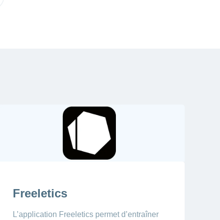
Freeletics
L’application Freeletics permet d’entraîner