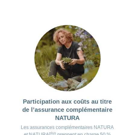
allée.
tion et représentation synoptique des performances
nnées de santé peuvent être transmises à des tiers à des
n compte de besoins spécifiques (p. ex. difficulté à disti
ques.
s ou dyschromatopsie, difficulté à faire des calculs ou d
a version premium*:
 pour 1 mois (Apple)
 par année (Apple)
 par année (Google)
 la version premium:
ans publicité à tous les exercices
Participation aux coûts au titre
age de personnalisation
de l’assurance complémentaire
ance rapide en cas de questions
NATURA
r que nous vérifions et actualisons régulièrement les informations concer
Les assurances complémentaires NATURA
s. Malgré tous nos efforts, il est possible que des modifications survien
plus
et NATURA
prennent en charge 50 %