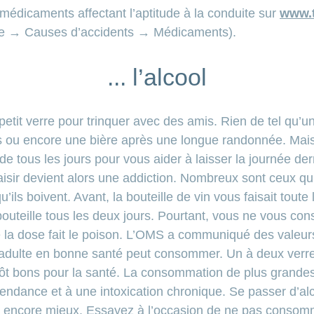
 médicaments affectant l’aptitude à la conduite sur
www.t
ère → Causes d’accidents → Médicaments).
... l’alcool
un petit verre pour trinquer avec des amis. Rien de tel qu’
u encore une bière après une longue randonnée. Mais si
 tous les jours pour vous aider à laisser la journée der
laisir devient alors une addiction. Nombreux sont ceux qu
’ils boivent. Avant, la bouteille de vin vous faisait tout
outeille tous les deux jours. Pourtant, vous ne vous co
le la dose fait le poison. L’OMS a communiqué des valeurs
 adulte en bonne santé peut consommer. Un à deux verre
tôt bons pour la santé. La consommation de plus grandes
ndance et à une intoxication chronique. Se passer d’al
t encore mieux. Essayez à l’occasion de ne pas consom