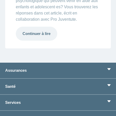
psychologique qui peuvent venir en aide aux
enfants et adolescent·es? Vous trouverez les
réponses dans cet article, écrit en
collaboration avec Pro Juventute.
Continuer à lire
Assurances
Assurance de base
Santé
Assurances complémentaires
Prévoyance
concordiaMed
Services
Je cherche une assurance pour...
Boussole santé
Situations de vie
Changement d’adresse