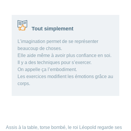
de
modèle
des
de
chez
d’assurance
chutes
Conci
primes
Sponsoring
CONCORDIA
Afficher
Modification
Renseignements
ou
Décompte
de
masquer
sur
Demande
de
Travailler
la
la
la
Afficher
de
prestations
Blog
Tout simplement
rubrique
chez
fréquence
ou
médecine
sponsoring
et
de
masquer
de
CONCORDIA
complémentaire
contrôle
la
paiement
Conci
L’imagination permet de se représenter
des
Renseignements
rubrique
Postes
factures
beaucoup de choses.
Paiement
sur
Contact
Afficher
vacants
par
les
Elle aide même à avoir plus confiance en soi.
ou
recouvrement
vaccinations
Pourquoi
Conci-
masquer
Feedback
Il y a des techniques pour s’exercer.
direct
Médias
travailler
la
Renseignements
Creative
On appelle ça l’embodiment.
(LSV+)
rubrique
chez
médicaux
ou
Les exercices modifient les émotions grâce au
nous
avant
Debit
Fournisseurs
Afficher
corps.
de
Astuces
Direct
>
et
ou
partir
pour
masquer
fournisseuses
en
Afficher
ta
la
de
voyage
candidature
rubrique
tous
prestations
L'équipe
les
des
Tarif
ressources
590
articles
humaines
Assis à la table, torse bombé, le roi Léopold regarde ses