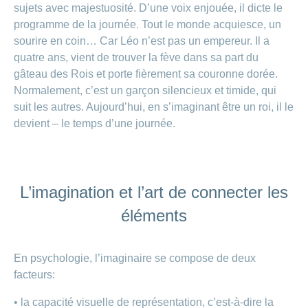
Carrières
sujets avec majestuosité. D’une voix enjouée, il dicte le
et
programme de la journée. Tout le monde acquiesce, un
Des
offres
Afficher
questions?
sourire en coin… Car Léo n’est pas un empereur. Il a
d’emploi
ou
masquer
quatre ans, vient de trouver la fève dans sa part du
Apprentissage
la
Psychologie
chez
gâteau des Rois et porte fièrement sa couronne dorée.
rubrique
CONCORDIA
Alimentation
Normalement, c’est un garçon silencieux et timide, qui
Tes
suit les autres. Aujourd’hui, en s’imaginant être un roi, il le
Fitness
avantages
devient – le temps d’une journée.
chez
CONCORDIA
L’imagination et l’art de connecter les
éléments
En psychologie, l’imaginaire se compose de deux
facteurs:
• la capacité visuelle de représentation, c’est-à-dire la