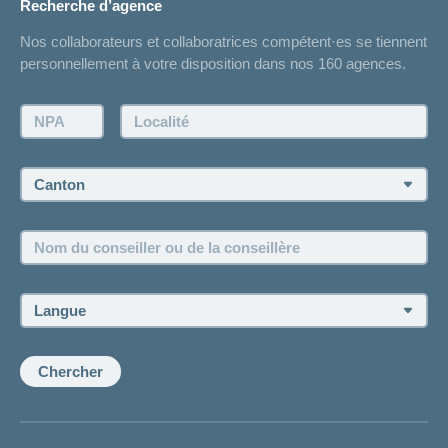
Recherche d’agence
Réaliser des économies sur l'assurance
Listes des hôpitaux
Nos collaborateurs et collaboratrices compétent·es se tiennent
Bulletin d'accident
personnellement à votre disposition dans nos 160 agences.
Contact
Demande d'offre
NPA:
Localité:
Demander à l'agence de vous rappeler
Prise de rendez-vous
Canton:
Emplois et carrière
Nom
Postes vacants
du
conseiller
ou
Langue:
de
la
conseillère:
Chercher