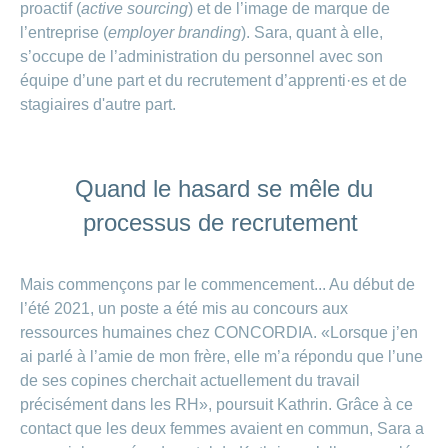
Carrières
proactif (
active sourcing
) et de l’image de marque de
et
l’entreprise (
employer branding
). Sara, quant à elle,
Des
offres
Afficher
s’occupe de l’administration du personnel avec son
questions?
d’emploi
ou
masquer
équipe d’une part et du recrutement d’apprenti·es et de
Apprentissage
la
Psychologie
stagiaires d'autre part.
chez
rubrique
CONCORDIA
Alimentation
Tes
Fitness
avantages
Quand le hasard se mêle du
chez
CONCORDIA
processus de recrutement
Mais commençons par le commencement... Au début de
l’été 2021, un poste a été mis au concours aux
ressources humaines chez CONCORDIA. «Lorsque j’en
ai parlé à l’amie de mon frère, elle m’a répondu que l’une
de ses copines cherchait actuellement du travail
précisément dans les RH», poursuit Kathrin. Grâce à ce
contact que les deux femmes avaient en commun, Sara a