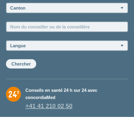
Prise de rendez-vous
Canton:
Emplois et carrière
Nom
Postes vacants
du
conseiller
ou
Langue:
de
la
conseillère:
Chercher
Conseils en santé 24 h sur 24 avec
concordiaMed
+41 41 210 02 50