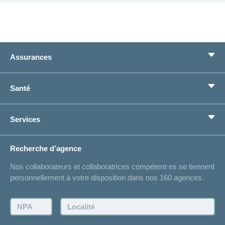
Assurances
Assurance de base
Santé
Assurances complémentaires
Prévoyance
concordiaMed
Services
Je cherche une assurance pour...
Boussole santé
Situations de vie
Changement d’adresse
Recherche d’agence
Réaliser des économies sur l'assurance
Listes des hôpitaux
Nos collaborateurs et collaboratrices compétent·es se tiennent
Bulletin d'accident
personnellement à votre disposition dans nos 160 agences.
Contact
Demande d'offre
NPA:
Localité:
Demander à l'agence de vous rappeler