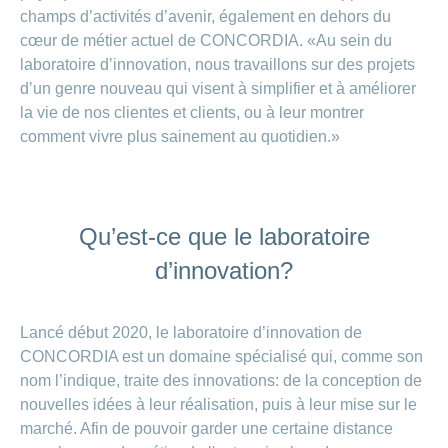
de
modèle
des
de
chez
champs d’activités d’avenir, également en dehors du
d’assurance
chutes
Conci
primes
Sponsoring
CONCORDIA
Afficher
cœur de métier actuel de CONCORDIA. «Au sein du
Modification
Renseignements
ou
Décompte
laboratoire d’innovation, nous travaillons sur des projets
de
masquer
sur
Demande
de
Travailler
la
la
la
Afficher
de
d’un genre nouveau qui visent à simplifier et à améliorer
prestations
Blog
rubrique
chez
fréquence
ou
médecine
sponsoring
et
la vie de nos clientes et clients, ou à leur montrer
de
masquer
de
CONCORDIA
complémentaire
contrôle
la
comment vivre plus sainement au quotidien.»
paiement
Conci
des
Renseignements
rubrique
Postes
factures
Paiement
sur
Contact
Afficher
vacants
par
les
ou
recouvrement
vaccinations
Pourquoi
Conci-
masquer
Feedback
direct
Médias
travailler
la
Qu’est-ce que le laboratoire
Renseignements
Creative
(LSV+)
rubrique
chez
médicaux
ou
nous
d’innovation?
avant
Debit
Fournisseurs
Afficher
de
Astuces
Direct
>
et
ou
partir
pour
masquer
fournisseuses
en
Afficher
ta
la
Lancé début 2020, le laboratoire d’innovation de
de
voyage
candidature
rubrique
CONCORDIA est un domaine spécialisé qui, comme son
tous
prestations
L'équipe
nom l’indique, traite des innovations: de la conception de
les
des
Tarif
nouvelles idées à leur réalisation, puis à leur mise sur le
ressources
590
articles
humaines
marché. Afin de pouvoir garder une certaine distance