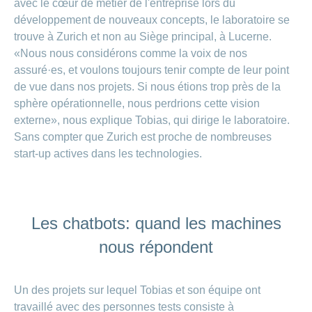
avec le cœur de métier de l'entreprise lors du
Carrières
et
développement de nouveaux concepts, le laboratoire se
Des
offres
Afficher
trouve à Zurich et non au Siège principal, à Lucerne.
questions?
d’emploi
ou
«Nous nous considérons comme la voix de nos
masquer
Apprentissage
la
Psychologie
assuré·es, et voulons toujours tenir compte de leur point
chez
rubrique
CONCORDIA
de vue dans nos projets. Si nous étions trop près de la
Alimentation
sphère opérationnelle, nous perdrions cette vision
Tes
Fitness
avantages
externe», nous explique Tobias, qui dirige le laboratoire.
chez
Sans compter que Zurich est proche de nombreuses
CONCORDIA
start-up actives dans les technologies.
Les chatbots: quand les machines
nous répondent
Un des projets sur lequel Tobias et son équipe ont
travaillé avec des personnes tests consiste à