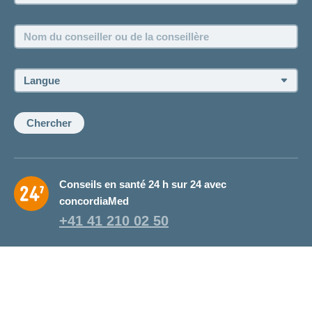
Emplois et carrière
Nom
Postes vacants
du
conseiller
ou
Langue:
de
la
conseillère:
Chercher
Conseils en santé 24 h sur 24 avec
concordiaMed
+41 41 210 02 50