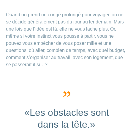
Carrières
et
Des
offres
Afficher
Quand on prend un congé prolongé pour voyager, on ne
questions?
d’emploi
ou
se décide généralement pas du jour au lendemain. Mais
masquer
Apprentissage
la
une fois que l’idée est là, elle ne vous lâche plus. Or,
Psychologie
chez
rubrique
même si votre instinct vous pousse à partir, vous ne
CONCORDIA
Alimentation
pouvez vous empêcher de vous poser mille et une
Tes
Fitness
questions: où aller, combien de temps, avec quel budget,
avantages
chez
comment s’organiser au travail, avec son logement, que
CONCORDIA
se passerait-il si…?
«Les obstacles sont
dans la tête.»