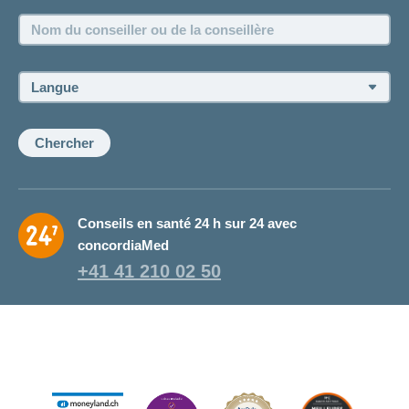
Emplois et carrière
Nom
Postes vacants
du
conseiller
ou
Langue:
de
la
conseillère:
Chercher
Conseils en santé 24 h sur 24 avec
concordiaMed
+41 41 210 02 50