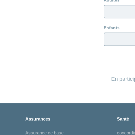
Adultes
Enfants
En partic
Assurances
Santé
Assurance de base
concord