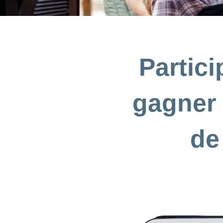
Partic
gagner 
de