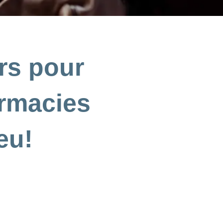
rs pour
armacies
eu!