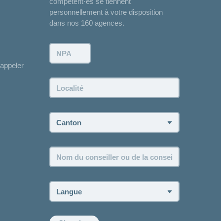
compétent·es se tiennent
personnellement à votre disposition
dans nos 160 agences.
NPA:
appeler
Localité:
Canton:
Nom
du
conseiller
ou
Langue:
de
la
conseillère: