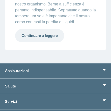
nostro organismo. Berne a sufficienza è
pertanto indispensabile. Soprattutto quando la
temperatura sale è importante che il nostro
corpo contrasti la perdita di liquidi.
Continuare a leggere
Assicurazioni
Assicurazione di base
Salute
Assicurazioni complementari
Previdenza
concordiaMed
Servizi
Cerco un'assicurazione per...
Bussola della salute
Circostanze di vita