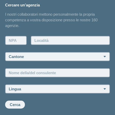
Cambiamento di indirizzo
Cercare un’agenzia
Sull'assicurazione
Elenchi degli ospedali
I nostri collaboratori mettono personalmente la propria
Annuncio d'infortunio
competenza a vostra disposizione presso le nostre 160
Contatto
agenzie.
Richiesta di un'offerta
Farsi contattare telefonicamente dall'agenzia
NPA:
Località:
Fissare un appuntamento
Cantone:
Offerte di lavoro e carriera
Posizioni vacanti
Nome
della/del
consulente:
Lingua:
Cerca