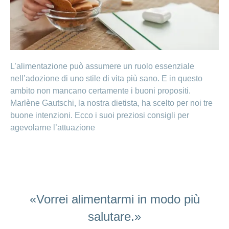
Ho una
I
Nascondi
nostri
domanda
o
profili
mostra
su
di
la
sezione
posti
Psicologia
Apprendistato
Alimentazione
L’alimentazione può assumere un ruolo essenziale
presso
nell’adozione di uno stile di vita più sano. E in questo
CONCORDIA
Fitness
ambito non mancano certamente i buoni propositi.
I
tuoi
Marlène Gautschi, la nostra dietista, ha scelto per noi tre
vantaggi
buone intenzioni. Ecco i suoi preziosi consigli per
presso
agevolarne l’attuazione
CONCORDIA
«Vorrei alimentarmi in modo più
salutare.»