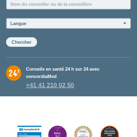
Nom
Postes vacants
du
conseiller
ou
Langue:
de
la
conseillère:
Chercher
Conseils en santé 24 h sur 24 avec
concordiaMed
+41 41 210 02 50