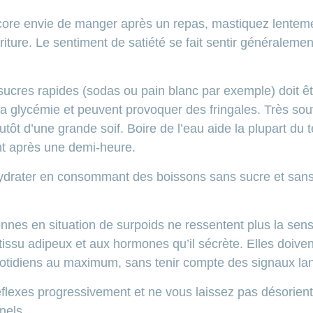
ncore envie de manger après un repas, mastiquez lenteme
ture. Le sentiment de satiété se fait sentir généralemen
cres rapides (sodas ou pain blanc par exemple) doit être
a glycémie et peuvent provoquer des fringales. Très souv
lutôt d’une grande soif. Boire de l’eau aide la plupart du 
nt après une demi-heure.
ydrater en consommant des boissons sans sucre et sans
es en situation de surpoids ne ressentent plus la sensa
r tissu adipeux et aux hormones qu’il sécrète. Elles doive
otidiens au maximum, sans tenir compte des signaux lan
flexes progressivement et ne vous laissez pas désoriente
nels.