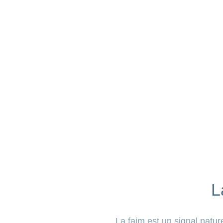
L
La faim est un signal natur