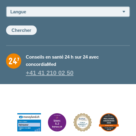
conseiller
ou
Langue:
de
la
conseillère:
Chercher
Conseils en santé 24 h sur 24 avec
concordiaMed
+41 41 210 02 50