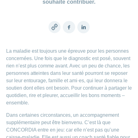
de
modèle
des
souhaite contribuer.
de
chez
d’assurance
chutes
Conci
primes
Sponsoring
CONCORDIA
Afficher
Modification
Renseignements
ou
Décompte
de
masquer
sur
Demande
de
Travailler
la
la
la
Afficher
de
prestations
Blog
Copy
Facebook
LinkedIn
rubrique
chez
fréquence
ou
médecine
sponsoring
et
de
masquer
de
CONCORDIA
link
complémentaire
contrôle
la
paiement
Conci
des
Renseignements
rubrique
Postes
factures
La maladie est toujours une épreuve pour les personnes
Paiement
sur
Contact
Afficher
vacants
par
les
concernées. Une fois que le diagnostic est posé, souvent
ou
recouvrement
vaccinations
Pourquoi
Conci-
masquer
Feedback
rien n’est plus comme avant. Avec un peu de chance, les
direct
Médias
travailler
la
Renseignements
Creative
personnes atteintes dans leur santé pourront se reposer
(LSV+)
rubrique
chez
médicaux
ou
sur leur entourage, famille et ami·es, qui leur donnera le
nous
avant
Debit
Fournisseurs
Afficher
soutien dont elles ont besoin. Pour continuer à partager le
de
Astuces
Direct
>
et
ou
partir
pour
quotidien, rire et pleurer, accueillir les bons moments –
masquer
fournisseuses
en
Afficher
ta
la
ensemble.
de
voyage
candidature
rubrique
tous
prestations
L'équipe
Dans certaines circonstances, un accompagnement
les
des
supplémentaire peut être bienvenu. C’est là que
Tarif
ressources
590
articles
CONCORDIA entre en jeu: car elle n’est pas qu’une
humaines
caisse-maladie. Elle est aussi un coach santé fiable pour