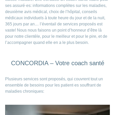
Carrières
ses assuré·es: informations complètes sur les maladies,
et
Des
offres
deuxième avis médical, choix de l’hôpital, conseils
Afficher
questions?
d’emploi
ou
médicaux individuels à toute heure du jour et de la nuit,
masquer
Apprentissage
365 jours par an… l’éventail de services proposés est
la
Psychologie
chez
rubrique
vaste! Nous nous faisons un point d’honneur d’être là
CONCORDIA
Alimentation
pour notre clientèle, pour le meilleur et pour le pire, et de
Tes
Fitness
l’accompagner quand elle en a le plus besoin.
avantages
chez
CONCORDIA
ANCHOR_ID=
CONCORDIA – Votre coach santé
9B2ED57F3B839EAE9B042ADBD743B7D93A480135326
Plusieurs services sont proposés, qui couvrent tout un
ensemble de besoins pour les patient·es souffrant de
maladies chroniques: