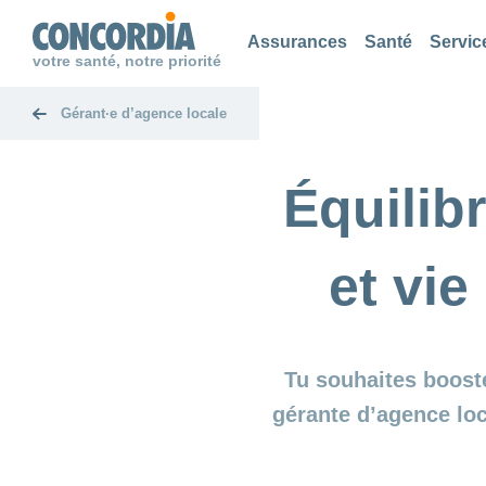
Chercher
Chercher
Chercher
Assurances
Santé
Servic
votre santé, notre priorité
Gérant·e d’agence locale
Équilib
et vi
Tu souhaites booste
gérante d’agence lo