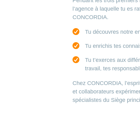
Pendant les trois premiers 
l’agence à laquelle tu es r
CONCORDIA.
Tu découvres notre ent
Tu enrichis tes conn
Tu t’exerces aux diffé
travail, tes responsabl
Chez CONCORDIA, l’esprit d
et collaborateurs expérime
spécialistes du Siège princ