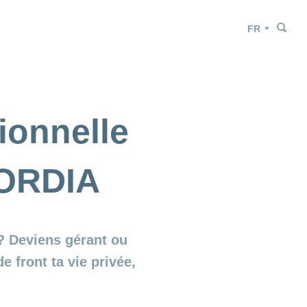
Che
Che
Langue
ionnelle
CORDIA
l? Deviens gérant ou
front ta vie privée,